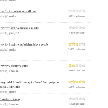
ravčové so zeleným hráškom
ridal(a)
zuzka
8393x zobrazené
ravčové stehno dusené v mlieku
ridal(a)
jenny82
6834x zobrazené
ravčové stehno na belehradský spôsob
ridal(a)
zuzka
35560x zobrazené
ravčový fazuľový guláš
ridal(a)
bazalka
10681x zobrazené
urgundské hovädzie ragú - Boeuf Bourguignon
podľa Julii Child)
8001x zobrazené
ridal(a)
zuzka
esnakové kapsy
ridal(a)
bazalka
5931x zobrazené