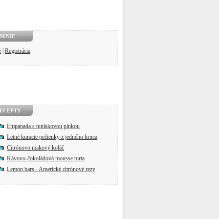
SENIE
e
|
Registrácia
ECEPTY
Empanada s tuniakovou plnkou
Letné kuracie pečienky z jedného hrnca
Citrónovo makový koláč
Kávovo-čokoládová mousse torta
Lemon bars - Americké citrónové rezy