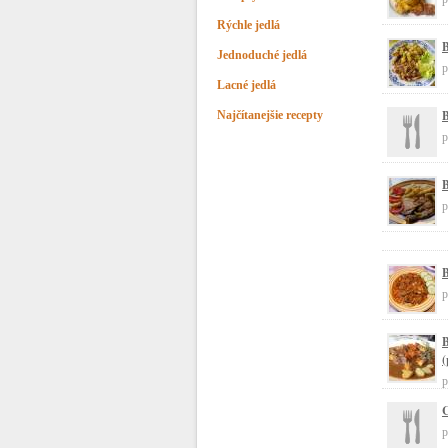
Rýchle jedlá
B
Jednoduché jedlá
p
Lacné jedlá
B
Najčítanejšie recepty
p
B
p
B
p
B
(
p
C
p