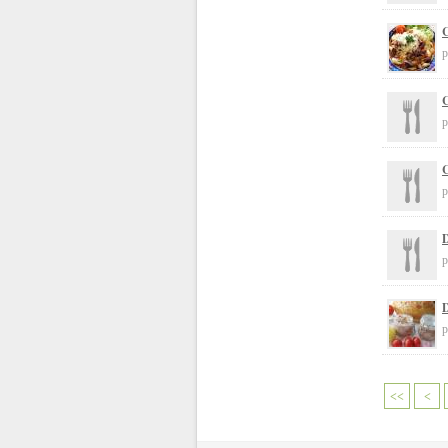
C
p
C
p
C
p
p
D
p
<<
<