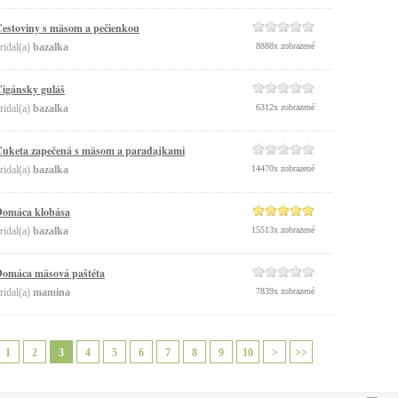
estoviny s mäsom a pečienkou
ridal(a)
bazalka
8888x zobrazené
igánsky guláš
ridal(a)
bazalka
6312x zobrazené
uketa zapečená s mäsom a paradajkami
ridal(a)
bazalka
14470x zobrazené
Domáca klobása
ridal(a)
bazalka
15513x zobrazené
omáca mäsová paštéta
ridal(a)
mamina
7839x zobrazené
1
2
3
4
5
6
7
8
9
10
>
>>