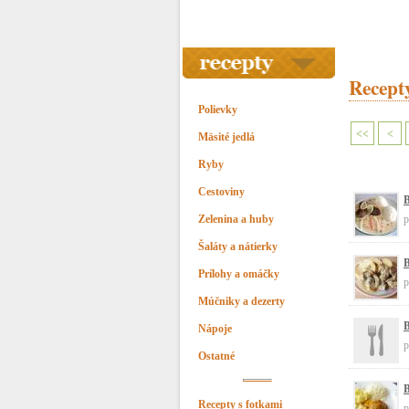
Recepty
Polievky
<<
<
Mäsité jedlá
Ryby
Cestoviny
B
Zelenina a huby
p
Šaláty a nátierky
B
Prílohy a omáčky
p
Múčniky a dezerty
B
Nápoje
p
Ostatné
B
Recepty s fotkami
p