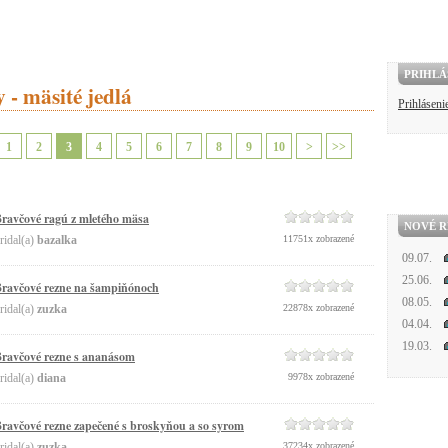
PRIHLÁ
 - mäsité jedlá
Prihláseni
1
2
3
4
5
6
7
8
9
10
>
>>
ravčové ragú z mletého mäsa
NOVÉ R
ridal(a)
bazalka
11751x zobrazené
09.07.
25.06.
ravčové rezne na šampiňónoch
08.05.
ridal(a)
zuzka
22878x zobrazené
04.04.
19.03.
ravčové rezne s ananásom
ridal(a)
diana
9978x zobrazené
ravčové rezne zapečené s broskyňou a so syrom
ridal(a)
zuzka
37234x zobrazené