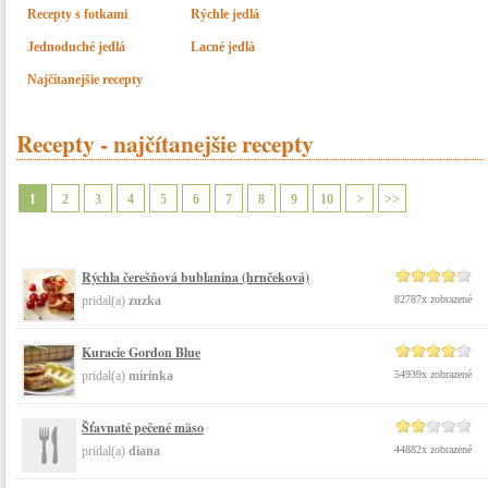
Recepty s fotkami
Rýchle jedlá
Jednoduché jedlá
Lacné jedlá
Najčítanejšie recepty
Recepty - najčítanejšie recepty
1
2
3
4
5
6
7
8
9
10
>
>>
Rýchla čerešňová bublanina (hrnčeková)
pridal(a)
zuzka
82787x zobrazené
Kuracie Gordon Blue
pridal(a)
mirinka
54939x zobrazené
Šťavnaté pečené mäso
pridal(a)
diana
44882x zobrazené