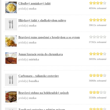
Cibuľový zemiakový šalát
pridal(a)
zuzka
40564x zobrazené
Hlávkový šalát v sladkokyslom náleve
pridal(a)
zuzka
39612x zobrazené
Bravčové rezne zapečené s broskyňou a so syrom
pridal(a)
zuzka
37262x zobrazené
Jemné kuracie prsia do chrumkava
pridal(a)
mirinka
36939x zobrazené
Carbonara – talianske cestoviny
pridal(a)
bazalka
36868x zobrazené
Bravčové stehno na belehradský spôsob
pridal(a)
zuzka
35568x zobrazené
Zapékané cestoviny s mletým mäsom