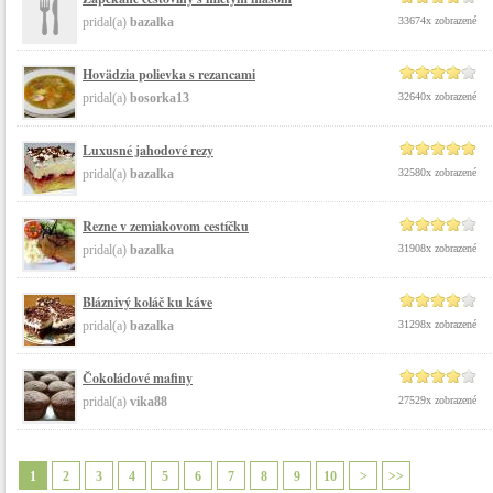
pridal(a)
bazalka
33674x zobrazené
Hovädzia polievka s rezancami
pridal(a)
bosorka13
32640x zobrazené
Luxusné jahodové rezy
pridal(a)
bazalka
32580x zobrazené
Rezne v zemiakovom cestíčku
pridal(a)
bazalka
31908x zobrazené
Bláznivý koláč ku káve
pridal(a)
bazalka
31298x zobrazené
Čokoládové mafiny
pridal(a)
vika88
27529x zobrazené
1
2
3
4
5
6
7
8
9
10
>
>>