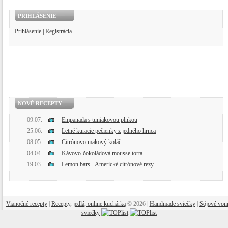
PRIHLÁSENIE
Prihlásenie
|
Registrácia
NOVÉ RECEPTY
09.07.
Empanada s tuniakovou plnkou
25.06.
Letné kuracie pečienky z jedného hrnca
08.05.
Citrónovo makový koláč
04.04.
Kávovo-čokoládová mousse torta
19.03.
Lemon bars - Americké citrónové rezy
Vianočné recepty
|
Recepty, jedlá, online kuchárka
© 2026 |
Handmade sviečky
|
Sójové von
sviečky