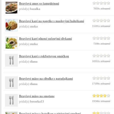
Bravčová zmes so šampiňónmi
pridal(a)
bazalka
7059x zobrazené
Bravčové karé na paprike s maslovými haluškami
pridal(a)
zuzka
15591x zobrazené
Bravčové karé plnené sušenými slivkami
pridal(a)
zuzka
7208x zobrazené
Bravčové karé s rokfortovou omáčkou
pridal(a)
diana
10352x zobrazené
Bravčové mäso na cibuľke s paradajkami
pridal(a)
diana
17199x zobrazené
Bravčové mäso na smotane
pridal(a)
bosorka13
19246x zobrazené
Bravčové mäso s bazalkou a píniovými orechmi