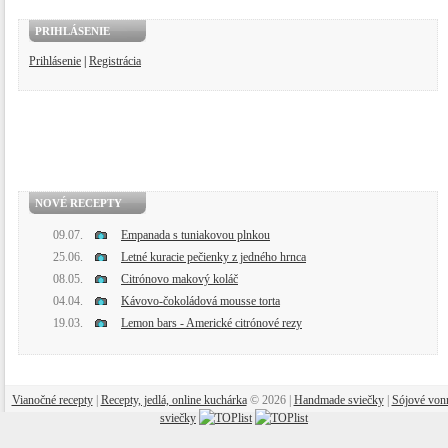
PRIHLÁSENIE
Prihlásenie
|
Registrácia
NOVÉ RECEPTY
09.07.
Empanada s tuniakovou plnkou
25.06.
Letné kuracie pečienky z jedného hrnca
08.05.
Citrónovo makový koláč
04.04.
Kávovo-čokoládová mousse torta
19.03.
Lemon bars - Americké citrónové rezy
Vianočné recepty
|
Recepty, jedlá, online kuchárka
© 2026 |
Handmade sviečky
|
Sójové von
sviečky