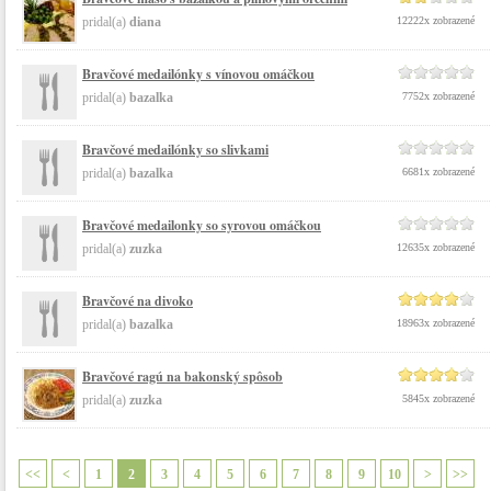
pridal(a)
diana
12222x zobrazené
Bravčové medailónky s vínovou omáčkou
pridal(a)
bazalka
7752x zobrazené
Bravčové medailónky so slivkami
pridal(a)
bazalka
6681x zobrazené
Bravčové medailonky so syrovou omáčkou
pridal(a)
zuzka
12635x zobrazené
Bravčové na divoko
pridal(a)
bazalka
18963x zobrazené
Bravčové ragú na bakonský spôsob
pridal(a)
zuzka
5845x zobrazené
<<
<
1
2
3
4
5
6
7
8
9
10
>
>>