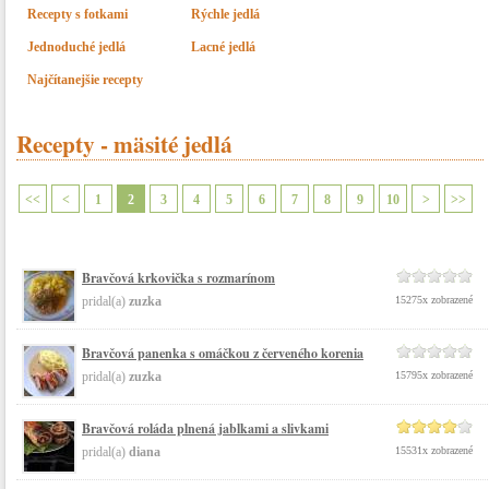
Recepty s fotkami
Rýchle jedlá
Jednoduché jedlá
Lacné jedlá
Najčítanejšie recepty
Recepty - mäsité jedlá
<<
<
1
2
3
4
5
6
7
8
9
10
>
>>
Bravčová krkovička s rozmarínom
pridal(a)
zuzka
15275x zobrazené
Bravčová panenka s omáčkou z červeného korenia
pridal(a)
zuzka
15795x zobrazené
Bravčová roláda plnená jablkami a slivkami
pridal(a)
diana
15531x zobrazené