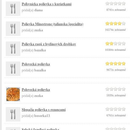
Poľovnícka polievka s kuriatkami
pridal(a)
diana
8741x zobrazené
Polievka Minestrone (talianska špecialita)
pridal(a)
zuzka
16574x zobrazené
Polievka ragú z hydinových drobkov
pridal(a)
bazalka
10384x zobrazené
Polovecká polievka
pridal(a)
bazalka
9673x zobrazené
Polovecká polievka
pridal(a)
zuzka
5939x zobrazené
Slepačia polievka s rezancami
pridal(a)
bosorka13
6761x zobrazené
Srbská fazuľová polievka