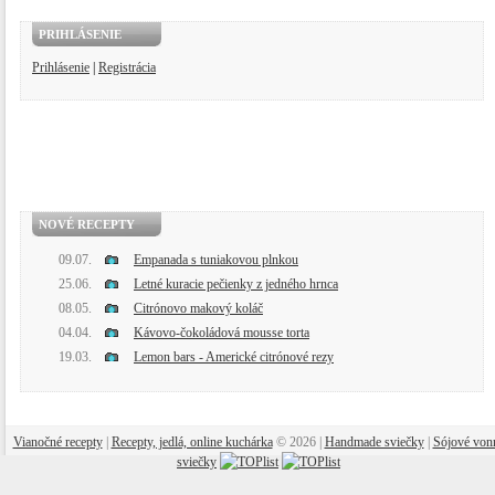
PRIHLÁSENIE
Prihlásenie
|
Registrácia
NOVÉ RECEPTY
09.07.
Empanada s tuniakovou plnkou
25.06.
Letné kuracie pečienky z jedného hrnca
08.05.
Citrónovo makový koláč
04.04.
Kávovo-čokoládová mousse torta
19.03.
Lemon bars - Americké citrónové rezy
Vianočné recepty
|
Recepty, jedlá, online kuchárka
© 2026 |
Handmade sviečky
|
Sójové von
sviečky