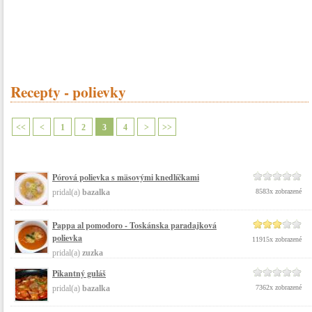
Recepty - polievky
<<
<
1
2
3
4
>
>>
Pórová polievka s mäsovými knedlíčkami
pridal(a)
bazalka
8583x zobrazené
Pappa al pomodoro - Toskánska paradajková
polievka
11915x zobrazené
pridal(a)
zuzka
Pikantný guláš
pridal(a)
bazalka
7362x zobrazené