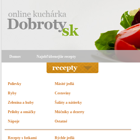
Domov
Najobľúbenejšie recepty
Polievky
Mäsité jedlá
Ryby
Cestoviny
Zelenina a huby
Šaláty a nátierky
Prílohy a omáčky
Múčniky a dezerty
Nápoje
Ostatné
Recepty s fotkami
Rýchle jedlá