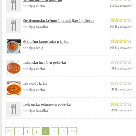
pridal(a)
zuzka
11502x zobrazené
Stredomorská krémová paradajková polievka
pridal(a)
bazalka
10745x zobrazené
Sviatočná kapustnica a la Iva
pridal(a)
iva.g1
10684x zobrazené
Talianska fazuľová polievka
pridal(a)
zuzka
9554x zobrazené
Tekvicový krém
pridal(a)
zuzka
4028x zobrazené
Toskánska zeleninová polievka
pridal(a)
bazalka
8028x zobrazené
<<
<
1
2
3
4
>
>>