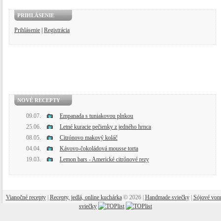
PRIHLÁSENIE
Prihlásenie
|
Registrácia
NOVÉ RECEPTY
09.07.
Empanada s tuniakovou plnkou
25.06.
Letné kuracie pečienky z jedného hrnca
08.05.
Citrónovo makový koláč
04.04.
Kávovo-čokoládová mousse torta
19.03.
Lemon bars - Americké citrónové rezy
Vianočné recepty
|
Recepty, jedlá, online kuchárka
© 2026 |
Handmade sviečky
|
Sójové von
sviečky