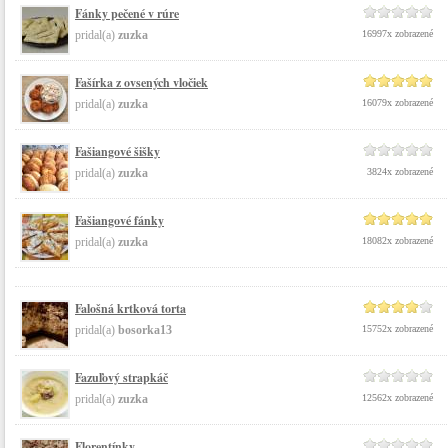
Fánky pečené v rúre
pridal(a)
zuzka
16997x zobrazené
Fašírka z ovsených vločiek
pridal(a)
zuzka
16079x zobrazené
Fašiangové šišky
pridal(a)
zuzka
3824x zobrazené
Fašiangové fánky
pridal(a)
zuzka
18082x zobrazené
Falošná krtková torta
pridal(a)
bosorka13
15752x zobrazené
Fazuľový strapkáč
pridal(a)
zuzka
12562x zobrazené
Florentínky