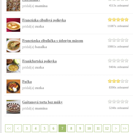
pridal(a)
mamina
4513x zobrazené
Francúzka cibuľová polievka
pridal(a)
zuzka
11087x zobrazené
Francúzska cibuľačka s údeným mäsom
pridal(a)
bazalka
10861x zobrazené
Frankfurtská polievka
pridal(a)
zuzka
9404x zobrazené
Fučka
pridal(a)
zuzka
8390x zobrazené
Gaštanová torta bez múky
pridal(a)
mamina
5248x zobrazené
<<
<
3
4
5
6
7
8
9
10
11
12
>
>>