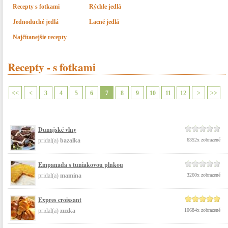
Recepty s fotkami
Rýchle jedlá
Jednoduché jedlá
Lacné jedlá
Najčítanejšie recepty
Recepty - s fotkami
<<
<
3
4
5
6
7
8
9
10
11
12
>
>>
Dunajské vlny
pridal(a)
bazalka
6352x zobrazené
Empanada s tuniakovou plnkou
pridal(a)
mamina
3260x zobrazené
Expres croissant
pridal(a)
zuzka
10684x zobrazené