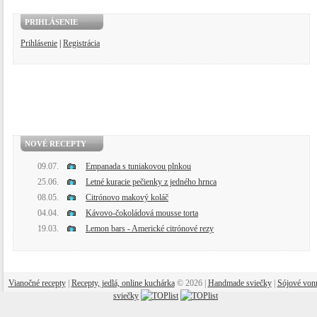
PRIHLÁSENIE
Prihlásenie
|
Registrácia
NOVÉ RECEPTY
09.07.
Empanada s tuniakovou plnkou
25.06.
Letné kuracie pečienky z jedného hrnca
08.05.
Citrónovo makový koláč
04.04.
Kávovo-čokoládová mousse torta
19.03.
Lemon bars - Americké citrónové rezy
Vianočné recepty
|
Recepty, jedlá, online kuchárka
© 2026 |
Handmade sviečky
|
Sójové von
sviečky