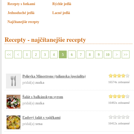
Recepty s fotkami
Rýchle jedlá
Jednoduché jedlá
Lacné jedlá
Najčítanejšie recepty
Recepty - najčítanejšie recepty
<<
<
1
2
3
4
5
6
7
8
9
10
>
>>
Polievka Minestrone (talianska špecialita)
pridal(a)
zuzka
16574x zobrazené
Šalát s balkánskym syrom
pridal(a)
zuzka
16492x zobrazené
Ľadový šalát s vajíčkami
pridal(a)
xena
16412x zobrazené