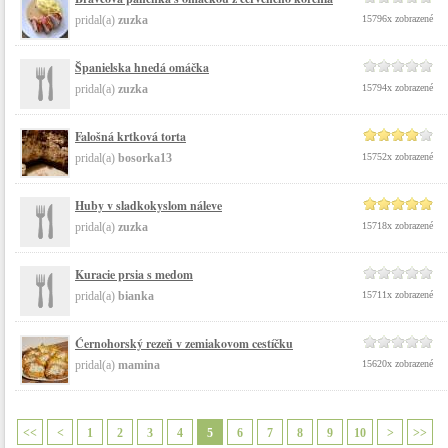
pridal(a)
zuzka
15796x zobrazené
Španielska hnedá omáčka
pridal(a)
zuzka
15794x zobrazené
Falošná krtková torta
pridal(a)
bosorka13
15752x zobrazené
Huby v sladkokyslom náleve
pridal(a)
zuzka
15718x zobrazené
Kuracie prsia s medom
pridal(a)
bianka
15711x zobrazené
​Ćernohorský rezeň v zemiakovom cestíčku
pridal(a)
mamina
15620x zobrazené
<<
<
1
2
3
4
5
6
7
8
9
10
>
>>