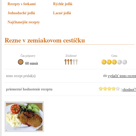
Recepty s fotkami
Rýchle jedlá
Jednoduché jedlá
Lacné jedlá
Najčítanejšie recepty
Rezne v zemiakovom cestíčku
Čas prípravy
Zložitosť
Cena
60 minút
tento recept pridal(a)
vytlačiť tento recept
priemerné hodnotenie receptu
|
ohodnoť!