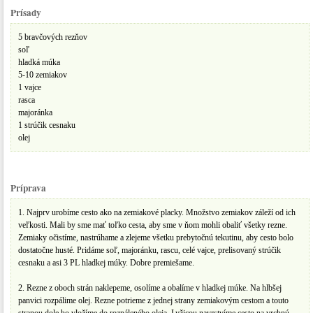
Prísady
5 bravčových rezňov
soľ
hladká múka
5-10 zemiakov
1 vajce
rasca
majoránka
1 strúčik cesnaku
olej
Príprava
1. Najprv urobíme cesto ako na zemiakové placky. Množstvo zemiakov záleží od ich
veľkosti. Mali by sme mať toľko cesta, aby sme v ňom mohli obaliť všetky rezne.
Zemiaky očistíme, nastrúhame a zlejeme všetku prebytočnú tekutinu, aby cesto bolo
dostatočne husté. Pridáme soľ, majoránku, rascu, celé vajce, prelisovaný strúčik
cesnaku a asi 3 PL hladkej múky. Dobre premiešame.
2. Rezne z oboch strán naklepeme, osolíme a obalíme v hladkej múke. Na hlbšej
panvici rozpálime olej. Rezne potrieme z jednej strany zemiakovým cestom a touto