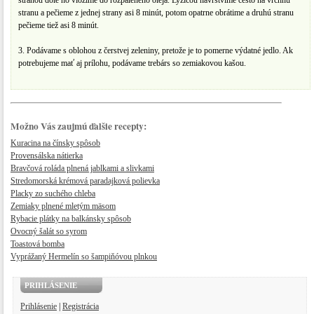
stranou dole ho vložíme do rozpáleného oleja. Lyžicou navrstvíme cesto na vrchnú
stranu a pečieme z jednej strany asi 8 minút, potom opatrne obrátime a druhú stranu
pečieme tiež asi 8 minút.
3. Podávame s oblohou z čerstvej zeleniny, pretože je to pomerne výdatné jedlo. Ak
potrebujeme mať aj prílohu, podávame trebárs so zemiakovou kašou.
Možno Vás zaujmú ďalšie recepty:
Kuracina na čínsky spôsob
Provensálska nátierka
Bravčová roláda plnená jablkami a slivkami
Stredomorská krémová paradajková polievka
Placky zo suchého chleba
Zemiaky plnené mletým mäsom
Rybacie plátky na balkánsky spôsob
Ovocný šalát so syrom
Toastová bomba
Vyprážaný Hermelín so šampiňóvou plnkou
PRIHLÁSENIE
Prihlásenie
|
Registrácia