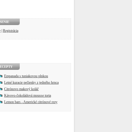
SENIE
e
|
Registrácia
ECEPTY
Empanada s tuniakovou plnkou
Letné kuracie pečienky z jedného hrnca
Citrónovo makový koláč
Kávovo-čokoládová mousse torta
Lemon bars - Americké citrónové rezy