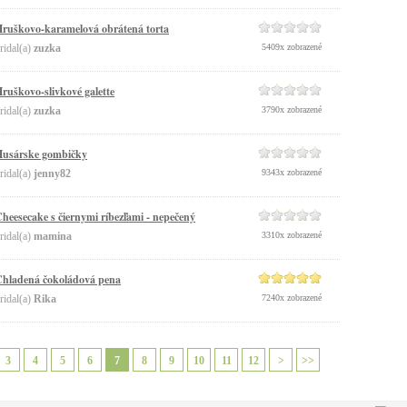
ruškovo-karamelová obrátená torta
ridal(a)
zuzka
5409x zobrazené
ruškovo-slivkové galette
ridal(a)
zuzka
3790x zobrazené
usárske gombičky
ridal(a)
jenny82
9343x zobrazené
heesecake s čiernymi ríbezľami - nepečený
ridal(a)
mamina
3310x zobrazené
hladená čokoládová pena
ridal(a)
Rika
7240x zobrazené
3
4
5
6
7
8
9
10
11
12
>
>>