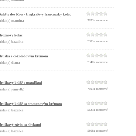
alette des Rois - trojkráľový francúzsky koláč
ridal(a)
mamina
3839x zobrazené
roznový koláč
ridal(a)
bazalka
7905x zobrazené
Hruška s čokoládovým krémom
ridal(a)
diana
7340x zobrazené
ruškový koláč s mandľami
ridal(a)
jenny82
7193x zobrazené
ruškový koláč so smotanovým krémom
ridal(a)
bazalka
5633x zobrazené
ruškový závin so slivkami
ridal(a)
bazalka
5808x zobrazené