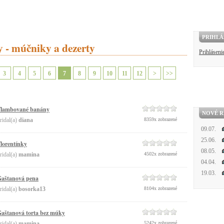
PRIHLÁ
y - múčniky a dezerty
Prihláseni
3
4
5
6
7
8
9
10
11
12
>
>>
Flambované banány
NOVÉ R
ridal(a)
diana
8359x zobrazené
09.07.
25.06.
lorentínky
08.05.
ridal(a)
mamina
4502x zobrazené
04.04.
19.03.
aštanová pena
ridal(a)
bosorka13
8104x zobrazené
aštanová torta bez múky
ridal(a)
mamina
5242x zobrazené