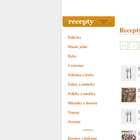
Recept
Polievky
<<
<
Mäsité jedlá
Ryby
Cestoviny
Zelenina a huby
p
Šaláty a nátierky
F
Prílohy a omáčky
p
Múčniky a dezerty
G
Nápoje
p
Ostatné
G
Recepty s fotkami
p