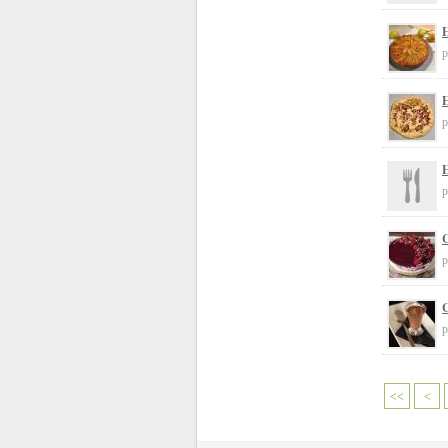
H
p
H
p
H
p
C
p
C
p
<<
<