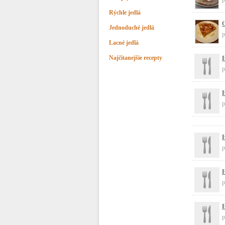
Rýchle jedlá
G
Jednoduché jedlá
p
Lacné jedlá
H
Najčítanejšie recepty
p
p
H
p
H
p
H
p