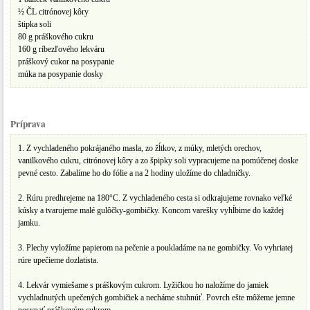
½ ČL citrónovej kôry
štipka soli
80 g práškového cukru
160 g ríbezľového lekváru
práškový cukor na posypanie
múka na posypanie dosky
Príprava
1. Z vychladeného pokrájaného masla, zo žĺtkov, z múky, mletých orechov,
vanilkového cukru, citrónovej kôry a zo špipky soli vypracujeme na pomúčenej doske
pevné cesto. Zabalíme ho do fólie a na 2 hodiny uložíme do chladničky.
2. Rúru predhrejeme na 180°C. Z vychladeného cesta si odkrajujeme rovnako veľké
kúsky a tvarujeme malé gulôčky-gombičky. Koncom varešky vyhĺbime do každej
jamku.
3. Plechy vyložíme papierom na pečenie a poukladáme na ne gombičky. Vo vyhriatej
rúre upečieme dozlatista.
4. Lekvár vymiešame s práškovým cukrom. Lyžičkou ho naložíme do jamiek
vychladnutých upečených gombičiek a necháme stuhnúť. Povrch ešte môžeme jemne