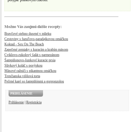
posypať práškovým cukrom.
Možno Vás zaujmú ďalšie recepty:
Bravčové stehno dusené v mlieku
Cestoviny s fazuľovo-paradajkovou omáčkou
Koktail - Sex On The Beach
Zapečené zemiaky s kuracím a krabím mäsom
Cviklovo-rukolový šalát s parmezánom
Šampiňonovo-šunkové kuracie prsia
Slivkový koláč s posýpkou
Mäsové ražniči s pikantnou omáčkou
Trenčianska višňová torta
Pečené karé so šampiňónmi a gorgonzolou
PRIHLÁSENIE
Prihlásenie
|
Registrácia