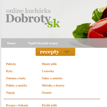
Domov
Najobľúbenejšie recepty
Polievky
Mäsité jedlá
Ryby
Cestoviny
Zelenina a huby
Šaláty a nátierky
Prílohy a omáčky
Múčniky a dezerty
Nápoje
Ostatné
Recepty s fotkami
Rýchle jedlá