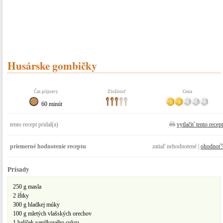
Husárske gombičky
Čas prípravy
Zložitosť
Cena
60 minút
tento recept pridal(a)
vytlačiť tento recept
priemerné hodnotenie receptu
zatiaľ nehodnotené |
ohodnoť!
Prísady
250 g masla
2 žĺtky
300 g hladkej múky
100 g mletých vlašských orechov
1 balíček vanilkového cukru