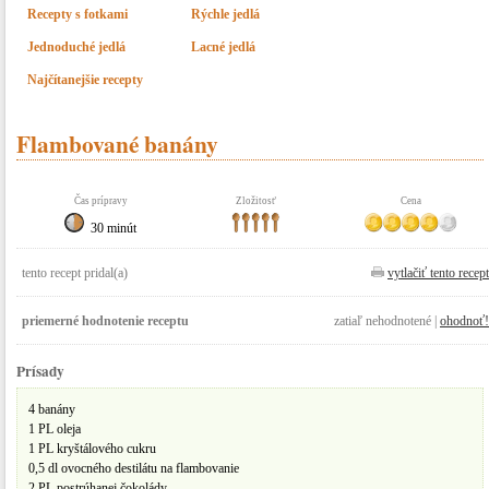
Recepty s fotkami
Rýchle jedlá
Jednoduché jedlá
Lacné jedlá
Najčítanejšie recepty
Flambované banány
Čas prípravy
Zložitosť
Cena
30 minút
tento recept pridal(a)
vytlačiť tento recept
priemerné hodnotenie receptu
zatiaľ nehodnotené |
ohodnoť!
Prísady
4 banány
1 PL oleja
1 PL kryštálového cukru
0,5 dl ovocného destilátu na flambovanie
2 PL postrúhanej čokolády