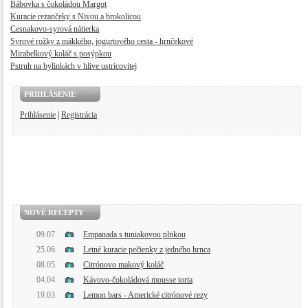
Bábovka s čokoládou Margot
Kuracie rezančeky s Nivou a brokolicou
Cesnakovo-syrová nátierka
Syrové rožky z mäkkého, jogurtového cesta - hrnčekové
Mirabelkový koláč s posýpkou
Pstruh na bylinkách v hlive ustricovitej
PRIHLÁSENIE
Prihlásenie
|
Registrácia
NOVÉ RECEPTY
09.07.
Empanada s tuniakovou plnkou
25.06.
Letné kuracie pečienky z jedného hrnca
08.05.
Citrónovo makový koláč
04.04.
Kávovo-čokoládová mousse torta
19.03.
Lemon bars - Americké citrónové rezy