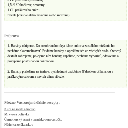
1,5 dl šľahačkovej smotany
1 ČL práškového cukru
ríbezle (čerstvé alebo zavárané alebo mrazené)
Príprava
1. Banány ošúpeme. Do rozohriateho oleja dáme cukor a za stáleho miešania ho
necháme skaramelizovať. Pridáme banány a opražíme ich zo všetkých strán. Ovocný
destilát zohrejeme, polejeme ním banány, zapálime, necháme vyhorieť, odstavíme a
posypeme postrúhanou čokoládou.
2. Banány preložíme na taniere, vychladnuté ozdobíme šľahačkou ušľahanou s
práškovým cukrom a navrch dáme ríbezle.
Možno Vás zaujmú ďalšie recepty:
Kura na mede a horčici
Mrkvová polievka
​Ćernohorský rezeň v zemiakovom cestíčku
Nátierka zo škvarkov