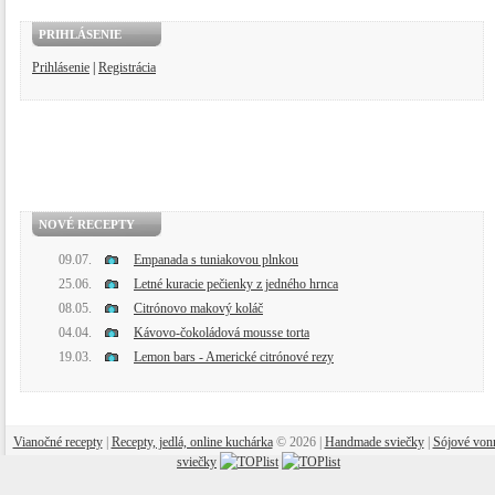
PRIHLÁSENIE
Prihlásenie
|
Registrácia
NOVÉ RECEPTY
09.07.
Empanada s tuniakovou plnkou
25.06.
Letné kuracie pečienky z jedného hrnca
08.05.
Citrónovo makový koláč
04.04.
Kávovo-čokoládová mousse torta
19.03.
Lemon bars - Americké citrónové rezy
Vianočné recepty
|
Recepty, jedlá, online kuchárka
© 2026 |
Handmade sviečky
|
Sójové von
sviečky