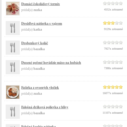
Domáci čokoládový termix
pridal(a)
zuzka
4552x zobrazené
Drožďová nátierka s vajcom
pridal(a)
katka
9129x zobrazené
Drobenkový koláč
pridal(a)
bazalka
7927x zobrazené
Dusené pečené hovädzie mäso na hubách
pridal(a)
bazalka
7388x zobrazené
Fašírka z ovsených vločiek
pridal(a)
zuzka
16077x zobrazené
Falošná držková polievka z hlivy
pridal(a)
bazalka
11107x zobrazené
Falošná krabia nátierka