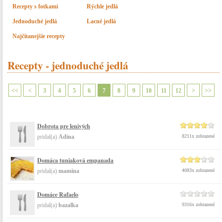
Recepty s fotkami
Rýchle jedlá
Jednoduché jedlá
Lacné jedlá
Najčítanejšie recepty
Recepty - jednoduché jedlá
<<
<
3
4
5
6
7
8
9
10
11
12
>
>>
Dobrota pre lenivých
pridal(a)
Adina
8211x zobrazené
Domáca tuniaková empanada
pridal(a)
mamina
4083x zobrazené
Domáce Rafaelo
pridal(a)
bazalka
9316x zobrazené