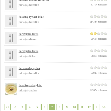
pridal(a)
bazalka
8771x zobrazené
Falošný rybací šalát
pridal(a)
bazalka
11433x zobrazené
Farizejská káva
pridal(a)
diana
9069x zobrazené
Farizejská káva
pridal(a)
Rika
7681x zobrazené
Farmársky guláš
pridal(a)
bazalka
7299x zobrazené
Fazuľový strapkáč
pridal(a)
zuzka
12562x zobrazené
<<
<
3
4
5
6
7
8
9
10
11
12
>
>>