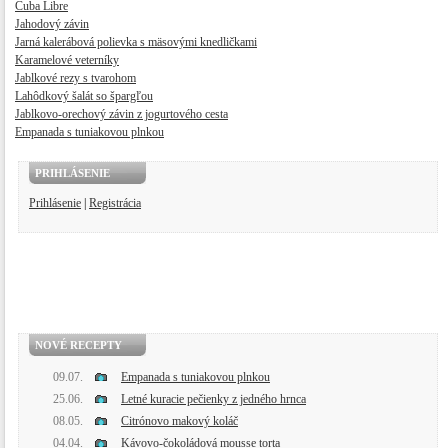
Cuba Libre
Jahodový závin
Jarná kalerábová polievka s mäsovými knedličkami
Karamelové veterníky
Jablkové rezy s tvarohom
Lahôdkový šalát so špargľou
Jablkovo-orechový závin z jogurtového cesta
Empanada s tuniakovou plnkou
PRIHLÁSENIE
Prihlásenie
|
Registrácia
NOVÉ RECEPTY
09.07.
Empanada s tuniakovou plnkou
25.06.
Letné kuracie pečienky z jedného hrnca
08.05.
Citrónovo makový koláč
04.04.
Kávovo-čokoládová mousse torta