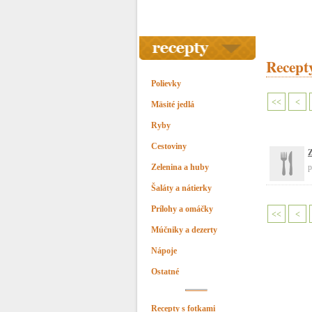
Recepty
Polievky
<<
<
Mäsité jedlá
Ryby
Cestoviny
Z
Zelenina a huby
p
Šaláty a nátierky
Prílohy a omáčky
<<
<
Múčniky a dezerty
Nápoje
Ostatné
Recepty s fotkami