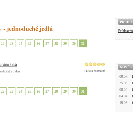
PRIHLÁ
 - jednoduché jedlá
Prihláseni
22
23
24
25
26
27
28
29
30
31
uzkin šalát
NOVÉ R
ridal(a)
zuzka
14706x zobrazené
09.07.
25.06.
08.05.
22
23
24
25
26
27
28
29
30
31
04.04.
19.03.