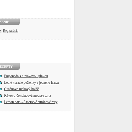
SENIE
e
|
Registrácia
ECEPTY
Empanada s tuniakovou plnkou
Letné kuracie pečienky z jedného hrnca
Citrónovo makový koláč
Kávovo-čokoládová mousse torta
Lemon bars - Americké citrónové rezy