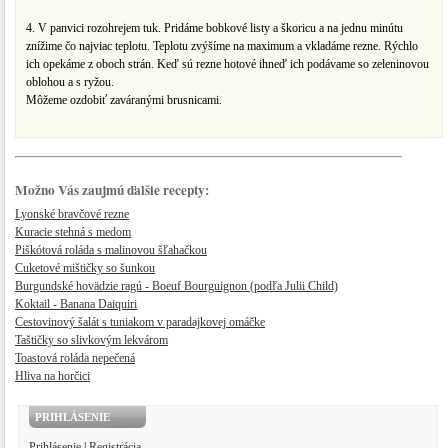
4. V panvici rozohrejem tuk. Pridáme bobkové listy a škoricu a na jednu minútu
znížime čo najviac teplotu. Teplotu zvýšíme na maximum a vkladáme rezne. Rýchlo
ich opekáme z oboch strán. Keď sú rezne hotové ihneď ich podávame so zeleninovou
oblohou a s ryžou.
Môžeme ozdobiť zaváranými brusnicami.
Možno Vás zaujmú ďalšie recepty:
Lyonské bravčové rezne
Kuracie stehná s medom
Piškótová roláda s malinovou šľahačkou
Cuketové mištičky so šunkou
Burgundské hovädzie ragú - Boeuf Bourguignon (podľa Julii Child)
Koktail - Banana Daiquiri
Cestovinový šalát s tuniakom v paradajkovej omáčke
Taštičky so slivkovým lekvárom
Toastová roláda nepečená
Hliva na horčici
PRIHLÁSENIE
Prihlásenie
|
Registrácia