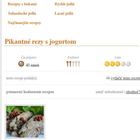
Recepty s fotkami
Rýchle jedlá
Jednoduché jedlá
Lacné jedlá
Najčítanejšie recepty
Pikantné rezy s jogurtom
Čas prípravy
Zložitosť
Cena
45 minút
tento recept pridal(a)
vytlačiť tento recept
priemerné hodnotenie receptu
zatiaľ nehodnotené |
ohodnoť!