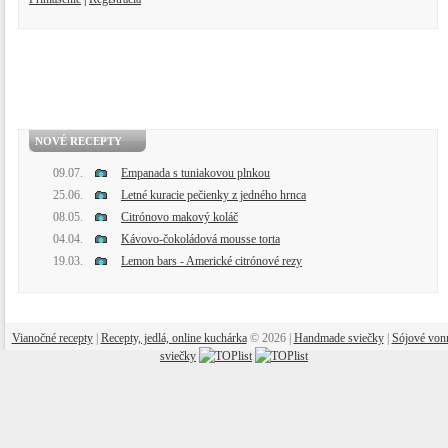
NOVÉ RECEPTY
09.07.
Empanada s tuniakovou plnkou
25.06.
Letné kuracie pečienky z jedného hrnca
08.05.
Citrónovo makový koláč
04.04.
Kávovo-čokoládová mousse torta
19.03.
Lemon bars - Americké citrónové rezy
Vianočné recepty
|
Recepty, jedlá, online kuchárka
© 2026 |
Handmade sviečky
|
Sójové von
sviečky