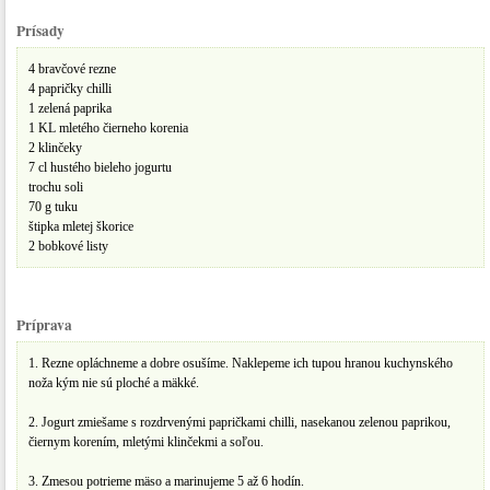
Prísady
4 bravčové rezne
4 papričky chilli
1 zelená paprika
1 KL mletého čierneho korenia
2 klinčeky
7 cl hustého bieleho jogurtu
trochu soli
70 g tuku
štipka mletej škorice
2 bobkové listy
Príprava
1. Rezne opláchneme a dobre osušíme. Naklepeme ich tupou hranou kuchynského
noža kým nie sú ploché a mäkké.
2. Jogurt zmiešame s rozdrvenými papričkami chilli, nasekanou zelenou paprikou,
čiernym korením, mletými klinčekmi a soľou.
3. Zmesou potrieme mäso a marinujeme 5 až 6 hodín.