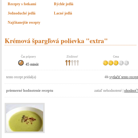
Recepty s fotkami
Rýchle jedlá
Jednoduché jedlá
Lacné jedlá
Najčítanejšie recepty
Krémová špargľová polievka "extra"
Čas prípravy
Zložitosť
Cena
45 minút
tento recept pridal(a)
vytlačiť tento recept
priemerné hodnotenie receptu
zatiaľ nehodnotené |
ohodnoť!