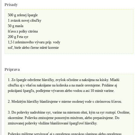
Prísady
500 g zelenej špargle
1 zväzok novej cibuľky
50 g masla
šťava z polky citróna
200 g Feta syr
1,5 l zeleninového vývaru príp. vody
soľ, biele alebo čierne mleté korenie
Príprava
1. Zo špargle odrežeme hlavičky, zvyšok očistíme a nakrájma na kúsky. Mladú
cibuľku aj s vňaťou nakrájame na kolieska a na masle orestujeme. Pridáme aj
pokrájanú špargľu, podlejeme vývarom alebo vodou a asi 10 minút varíme.
2. Medzitým hlavičky blanšírujeme v mierne osolenej vode s citrónovou šťavou.
3. Do polievky nadrobíme syr, varíme na miernom ohni, kým sa syr roztopí. Osolíme,
okoreníme. Polievku zmixujeme ponorným mixérom, alebo prepasírujeme. Do
zmixovanej polievky vložíme blanšírované špargľové hlavičky.
Polievku môžeme servírovať aj s opraženou oravskou slaninou alebo opraženou