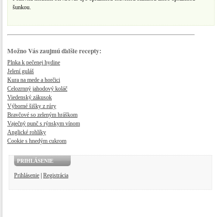
šunkou.
Možno Vás zaujmú ďalšie recepty:
Plnka k pečenej hydine
Jelení guláš
Kura na mede a horčici
Celozrnný jahodový koláč
Viedenský zákusok
Výborné šišky z rúry
Bravčové so zeleným hráškom
Vaječný punč s rýnskym vínom
Anglické rohlíky
Cookie s hnedým cukrom
PRIHLÁSENIE
Prihlásenie
|
Registrácia