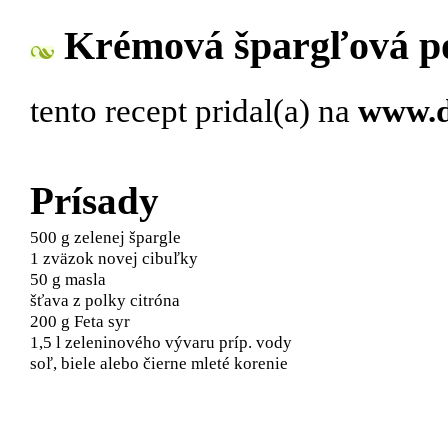
Krémová špargľová po
tento recept pridal(a)
na
www.d
Prísady
500 g zelenej špargle
1 zväzok novej cibuľky
50 g masla
šťava z polky citróna
200 g Feta syr
1,5 l zeleninového vývaru príp. vody
soľ, biele alebo čierne mleté korenie