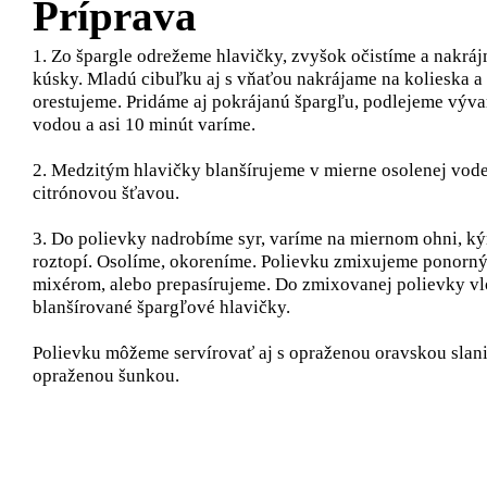
Príprava
1. Zo špargle odrežeme hlavičky, zvyšok očistíme a nakrá
kúsky. Mladú cibuľku aj s vňaťou nakrájame na kolieska a
orestujeme. Pridáme aj pokrájanú špargľu, podlejeme výv
vodou a asi 10 minút varíme.
2. Medzitým hlavičky blanšírujeme v mierne osolenej vode
citrónovou šťavou.
3. Do polievky nadrobíme syr, varíme na miernom ohni, ký
roztopí. Osolíme, okoreníme. Polievku zmixujeme ponorn
mixérom, alebo prepasírujeme. Do zmixovanej polievky v
blanšírované špargľové hlavičky.
Polievku môžeme servírovať aj s opraženou oravskou slan
opraženou šunkou.