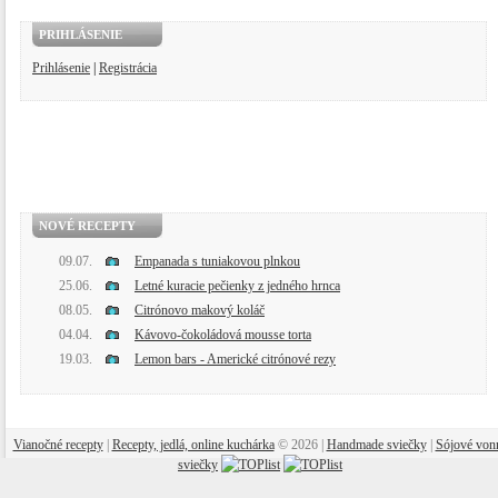
PRIHLÁSENIE
Prihlásenie
|
Registrácia
NOVÉ RECEPTY
09.07.
Empanada s tuniakovou plnkou
25.06.
Letné kuracie pečienky z jedného hrnca
08.05.
Citrónovo makový koláč
04.04.
Kávovo-čokoládová mousse torta
19.03.
Lemon bars - Americké citrónové rezy
Vianočné recepty
|
Recepty, jedlá, online kuchárka
© 2026 |
Handmade sviečky
|
Sójové von
sviečky