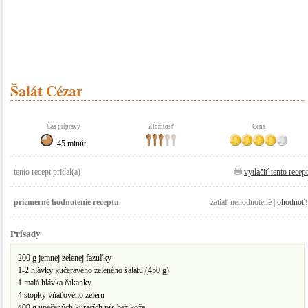
Šalát Cézar
Čas prípravy
Zložitosť
Cena
45 minút
tento recept pridal(a)
vytlačiť tento recept
priemerné hodnotenie receptu
zatiaľ nehodnotené |
ohodnoť!
Prísady
200 g jemnej zelenej fazuľky
1-2 hlávky kučeravého zeleného šalátu (450 g)
1 malá hlávka čakanky
4 stopky vňaťového zeleru
400 g upečených kuracích pŕs bez kože