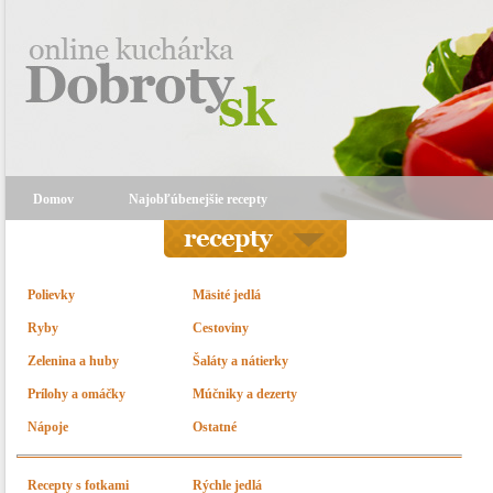
Domov
Najobľúbenejšie recepty
Polievky
Mäsité jedlá
Ryby
Cestoviny
Zelenina a huby
Šaláty a nátierky
Prílohy a omáčky
Múčniky a dezerty
Nápoje
Ostatné
Recepty s fotkami
Rýchle jedlá