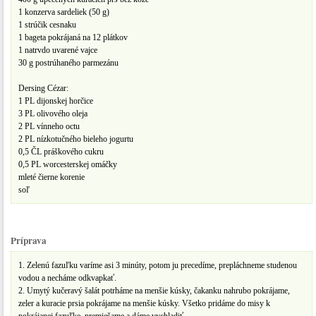
1 konzerva sardeliek (50 g)
1 strúčik cesnaku
1 bageta pokrájaná na 12 plátkov
1 natrvdo uvarené vajce
30 g postrúhaného parmezánu
Dersing Cézar:
1 PL dijonskej horčice
3 PL olivového oleja
2 PL vínneho octu
2 PL nízkotučného bieleho jogurtu
0,5 ČL práškového cukru
0,5 PL worcesterskej omáčky
mleté čierne korenie
soľ
Príprava
1. Zelenú fazuľku varíme asi 3 minúty, potom ju precedíme, prepláchneme studenou
vodou a necháme odkvapkať.
2. Umytý kučeravý šalát potrháme na menšie kúsky, čakanku nahrubo pokrájame,
zeler a kuracie prsia pokrájame na menšie kúsky. Všetko pridáme do misy k