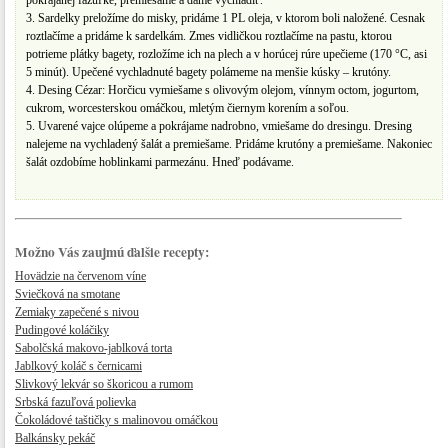
pokrájanej fazuľke, premiešame a dáme vychladiť.
3. Sardelky preložíme do misky, pridáme 1 PL oleja, v ktorom boli naložené. Cesnak
roztlačíme a pridáme k sardelkám. Zmes vidličkou roztlačíme na pastu, ktorou
potrieme plátky bagety, rozložíme ich na plech a v horúcej rúre upečieme (170 °C, asi
5 minút). Upečené vychladnuté bagety polámeme na menšie kúsky – krutóny.
4. Desing Cézar: Horčicu vymiešame s olivovým olejom, vínnym octom, jogurtom,
cukrom, worcesterskou omáčkou, mletým čiernym korením a soľou.
5. Uvarené vajce olúpeme a pokrájame nadrobno, vmiešame do dresingu. Dresing
nalejeme na vychladený šalát a premiešame. Pridáme krutóny a premiešame. Nakoniec
šalát ozdobíme hoblinkami parmezánu. Hneď podávame.
Možno Vás zaujmú ďalšie recepty:
Hovädzie na červenom víne
Sviečková na smotane
Zemiaky zapečené s nivou
Pudingové koláčiky
Sabolčská makovo-jablková torta
Jablkový koláč s černicami
Slivkový lekvár so škoricou a rumom
Srbská fazuľová polievka
Čokoládové taštičky s malinovou omáčkou
Balkánsky pekáč