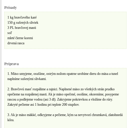
Prísady
1 kg bravčového karé
150 g sušených sliviek
3 PL bravčovej masti
soľ
mleté čierne koreni
drvená rasca
Príprava
1. Mäso umyjeme, osušíme, ostrým nožom opatrne urobíme dieru do mäsa a tunel
naplníme sušenými slivkami.
2. Bravčovú masť rozpálime a rajnici. Naplnené mäso zo všetkých strán prudko
opečieme na rozpálenej masti. Ak je mäso opečené, osolíme, okoreníme, posypeme
rascou a podlejeme vodou (asi 3 dl). Zakryjeme pokrievkou a vložíme do rúry.
Zakryté pečieme asi 1 hodinu pri teplote 200 stupňov.
3. Ak je mäso mäkké, odkryjeme a pečieme, kým sa nevytvorí chrumkavá, zlatohnedá
kôra.