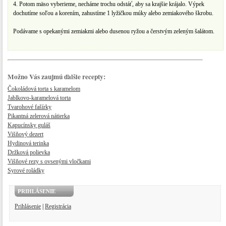
4. Potom mäso vyberieme, necháme trochu odstáť, aby sa krajšie krájalo. Výpek
dochutíme soľou a korením, zahustíme 1 lyžičkou múky alebo zemiakového škrobu.
Podávame s opekanými zemiakmi alebo dusenou ryžou a čerstvým zeleným šalátom.
Možno Vás zaujmú ďalšie recepty:
Čokoládová torta s karamelom
Jablkovo-karamelová torta
Tvarohové fašírky
Pikantná zelerová nátierka
Kapucínsky guláš
Višňový dezert
Hydinová terinka
Držková polievka
Višňové rezy s ovsenými vločkami
Syrové roládky
PRIHLÁSENIE
Prihlásenie
|
Registrácia