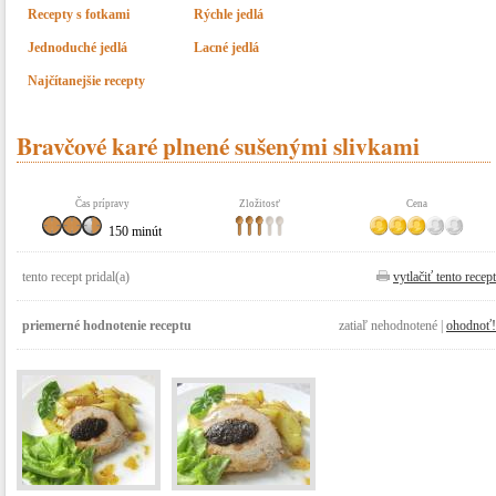
Recepty s fotkami
Rýchle jedlá
Jednoduché jedlá
Lacné jedlá
Najčítanejšie recepty
Bravčové karé plnené sušenými slivkami
Čas prípravy
Zložitosť
Cena
150 minút
tento recept pridal(a)
vytlačiť tento recept
priemerné hodnotenie receptu
zatiaľ nehodnotené |
ohodnoť!