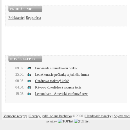
PRIHLÁSENIE
Prihlásenie
|
Registrácia
NOVÉ RECEPTY
09.07.
Empanada s tuniakovou plnkou
25.06.
Letné kuracie pečienky z jedného hrnca
08.05.
Citrónovo makový koláč
04.04.
Kávovo-čokoládová mousse torta
19.03.
Lemon bars - Americké citrónové rezy
Vianočné recepty
|
Recepty, jedlá, online kuchárka
© 2026 |
Handmade sviečky
|
Sójové von
sviečky