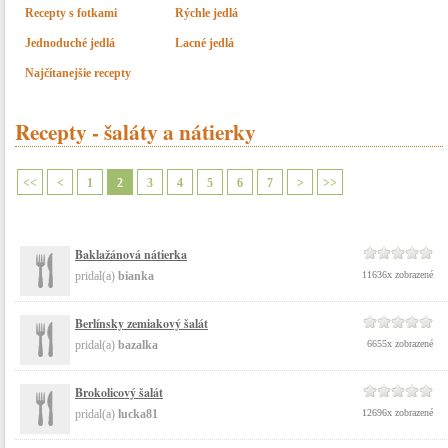
Recepty s fotkami
Rýchle jedlá
Jednoduché jedlá
Lacné jedlá
Najčítanejšie recepty
Recepty - šaláty a nátierky
<<
<
1
2
3
4
5
6
7
>
>>
Baklažánová nátierka
pridal(a)
bianka
11636x zobrazené
Berlínsky zemiakový šalát
pridal(a)
bazalka
6655x zobrazené
Brokolicový šalát
pridal(a)
lucka81
12696x zobrazené