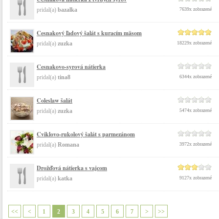
pridal(a)
bazalka
7639x zobrazené
Cesnakový ľadový šalát s kuracím mäsom
pridal(a)
zuzka
18229x zobrazené
Cesnakovo-syrová nátierka
pridal(a)
tina8
6344x zobrazené
Coleslaw šalát
pridal(a)
zuzka
5474x zobrazené
Cviklovo-rukolový šalát s parmezánom
pridal(a)
Romana
3972x zobrazené
Drožďová nátierka s vajcom
pridal(a)
katka
9127x zobrazené
<<
<
1
2
3
4
5
6
7
>
>>