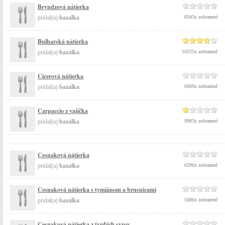
Bryndzová nátierka
pridal(a)
bazalka
8343x zobrazené
Bulharská nátierka
pridal(a)
bazalka
10225x zobrazené
Cícerová nátierka
pridal(a)
bazalka
6069x zobrazené
Carpaccio z vajíčka
pridal(a)
bazalka
9983x zobrazené
Cesnaková nátierka
pridal(a)
bazalka
6296x zobrazené
Cesnaková nátierka s tymiánom a brusnicami
pridal(a)
bazalka
5686x zobrazené
Cesnaková nátierka z tvrdých syrov