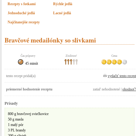
Recepty s fotkami
Rýchle jedlá
Jednoduché jedlá
Lacné jedlá
Najčítanejšie recepty
Bravčové medailónky so slivkami
Čas prípravy
Zložitosť
Cena
45 minút
tento recept pridal(a)
vytlačiť tento recept
priemerné hodnotenie receptu
zatiaľ nehodnotené |
ohodnoť!
Prísady
800 g bravčovej sviečkovice
50 g masla
1 malý pór
3 PL brandy
200 g sliviek