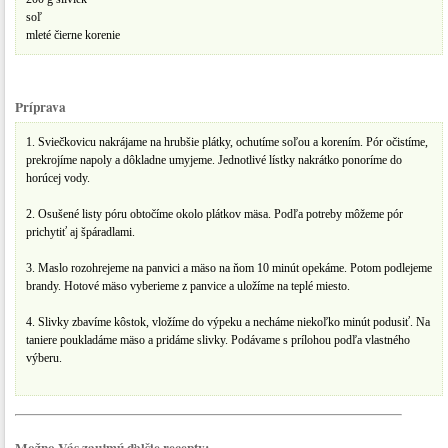
soľ
mleté čierne korenie
Príprava
1. Sviečkovicu nakrájame na hrubšie plátky, ochutíme soľou a korením. Pór očistíme,
prekrojíme napoly a dôkladne umyjeme. Jednotlivé lístky nakrátko ponoríme do
horúcej vody.
2. Osušené listy póru obtočíme okolo plátkov mäsa. Podľa potreby môžeme pór
prichytiť aj špáradlami.
3. Maslo rozohrejeme na panvici a mäso na ňom 10 minút opekáme. Potom podlejeme
brandy. Hotové mäso vyberieme z panvice a uložíme na teplé miesto.
4. Slivky zbavíme kôstok, vložíme do výpeku a necháme niekoľko minút podusiť. Na
taniere poukladáme mäso a pridáme slivky. Podávame s prílohou podľa vlastného
výberu.