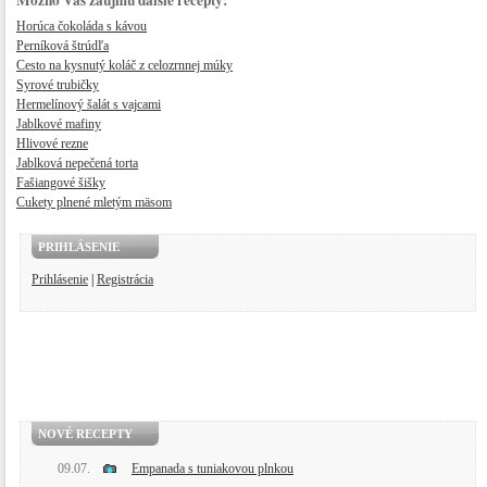
Možno Vás zaujmú ďalšie recepty:
Horúca čokoláda s kávou
Perníková štrúdľa
Cesto na kysnutý koláč z celozrnnej múky
Syrové trubičky
Hermelínový šalát s vajcami
Jablkové mafiny
Hlivové rezne
Jablková nepečená torta
Fašiangové šišky
Cukety plnené mletým mäsom
PRIHLÁSENIE
Prihlásenie
|
Registrácia
NOVÉ RECEPTY
09.07.
Empanada s tuniakovou plnkou