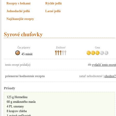
Recepty s fotkami
Rýchle jedlá
Jednoduché jedlá
Lacné jedlá
Najčítanejšie recepty
Syrové chuťovky
Čas prípravy
Zložitosť
Cena
45 minút
tento recept pridal(a)
vytlačiť tento recept
priemerné hodnotenie receptu
zatiaľ nehodnotené |
ohodnoť!
Prísady
125 g Hermelínu
60 g zmäknutého masla
4 PL smotany
8 krajcov chleba
1 zväzok reďkoviek