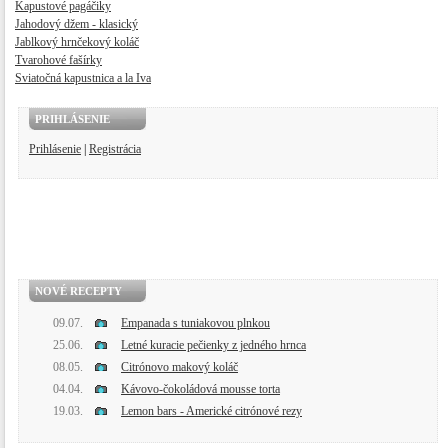
Kapustové pagáčiky
Jahodový džem - klasický
Jablkový hrnčekový koláč
Tvarohové fašírky
Sviatočná kapustnica a la Iva
PRIHLÁSENIE
Prihlásenie
|
Registrácia
NOVÉ RECEPTY
09.07.
Empanada s tuniakovou plnkou
25.06.
Letné kuracie pečienky z jedného hrnca
08.05.
Citrónovo makový koláč
04.04.
Kávovo-čokoládová mousse torta
19.03.
Lemon bars - Americké citrónové rezy