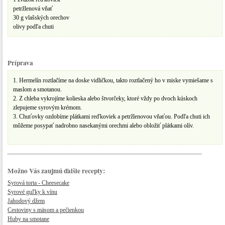
petržlenová vňať
30 g vlašských orechov
olivy podľa chuti
Príprava
1. Hermelín roztlačíme na doske vidličkou, takto roztlačený ho v miske vymiešame s
maslom a smotanou.
2. Z chleba vykrojíme kolieska alebo štvorčeky, ktoré vždy po dvoch kúskoch
zlepujeme syrovým krémom.
3. Chuťovky ozdobíme plátkami reďkoviek a petržlenovou vňaťou. Podľa chuti ich
môžeme posypať nadrobno nasekanými orechmi alebo obložiť plátkami olív.
Možno Vás zaujmú ďalšie recepty:
Syrová torta - Cheesecake
Syrové guľky k vínu
Jahodový džem
Cestoviny s mäsom a pečienkou
Huby na smotane