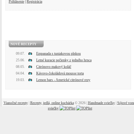
Prihlásenie
|
Registrácia
NOVÉ RECEPTY
09.07.
Empanada s tuniakovou plnkou
25.06.
Letné kuracie pečienky z jedného hrnca
08.05.
Citrónovo makový koláč
04.04.
Kávovo-čokoládová mousse torta
19.03.
Lemon bars - Americké citrónové rezy
Vianočné recepty
|
Recepty, jedlá, online kuchárka
© 2026 |
Handmade sviečky
|
Sójové von
sviečky