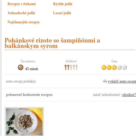
Recepty s fotkami
Rýchle jedlá
Jednoduché jedlá
Lacné jedlá
Najčítanejšie recepty
Pohánkové rizoto so šampiňónmi a
balkánskym syrom
Čas prípravy
Zložitosť
Cena
45 minút
tento recept pridal(a)
vytlačiť tento recept
priemerné hodnotenie receptu
zatiaľ nehodnotené |
ohodnoť!