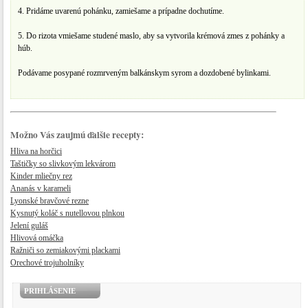
4. Pridáme uvarenú pohánku, zamiešame a prípadne dochutíme.
5. Do rizota vmiešame studené maslo, aby sa vytvorila krémová zmes z pohánky a
húb.
Podávame posypané rozmrveným balkánskym syrom a dozdobené bylinkami.
Možno Vás zaujmú ďalšie recepty:
Hliva na horčici
Taštičky so slivkovým lekvárom
Kinder mliečny rez
Ananás v karameli
Lyonské bravčové rezne
Kysnutý koláč s nutellovou plnkou
Jelení guláš
Hlivová omáčka
Ražniči so zemiakovými plackami
Orechové trojuholníky
PRIHLÁSENIE