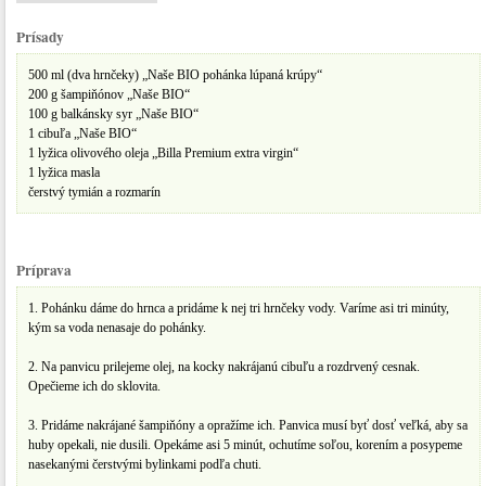
Prísady
500 ml (dva hrnčeky) „Naše BIO pohánka lúpaná krúpy“
200 g šampiňónov „Naše BIO“
100 g balkánsky syr „Naše BIO“
1 cibuľa „Naše BIO“
1 lyžica olivového oleja „Billa Premium extra virgin“
1 lyžica masla
čerstvý tymián a rozmarín
Príprava
1. Pohánku dáme do hrnca a pridáme k nej tri hrnčeky vody. Varíme asi tri minúty,
kým sa voda nenasaje do pohánky.
2. Na panvicu prilejeme olej, na kocky nakrájanú cibuľu a rozdrvený cesnak.
Opečieme ich do sklovita.
3. Pridáme nakrájané šampiňóny a opražíme ich. Panvica musí byť dosť veľká, aby sa
huby opekali, nie dusili. Opekáme asi 5 minút, ochutíme soľou, korením a posypeme
nasekanými čerstvými bylinkami podľa chuti.