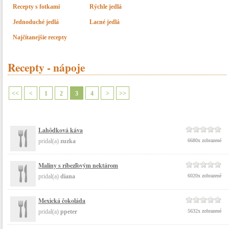
Recepty s fotkami
Rýchle jedlá
Jednoduché jedlá
Lacné jedlá
Najčítanejšie recepty
Recepty - nápoje
<<
<
1
2
3
4
>
>>
Lahôdková káva
pridal(a)
zuzka
6680x zobrazené
Maliny s ríbezľovým nektárom
pridal(a)
diana
6020x zobrazené
Mexická čokoláda
pridal(a)
ppeter
5632x zobrazené