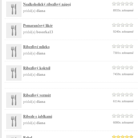
Nealkoholický ríbezľový nápoj
pridal(a)
diana
8933x zobrazené
Pomarančový likér
pridal(a)
bosorka13
9240x zobrazené
Ríbezľové mlieko
pridal(a)
diana
7301x zobrazené
Ríbezľový kokteil
pridal(a)
diana
7459x zobrazené
Ríbezľový vermút
pridal(a)
diana
6114x zobrazené
Ríbezle s jablkami
pridal(a)
diana
6080x zobrazené
Rebel