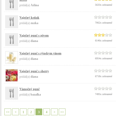
pridal(a)
Adina
5633x zobrazené
Vaječný koňak
pridal(a)
zuzka
7062x zobrazené
Vaječný punč s pivom
pridal(a)
diana
6146x zobrazené
Vaječný punč s rýnskym vínom
pridal(a)
diana
6954x zobrazené
Vaječný punč s sherry
pridal(a)
diana
6718x zobrazené
Vianočný punč
pridal(a)
bazalka
7495x zobrazené
<<
<
1
2
3
4
>
>>