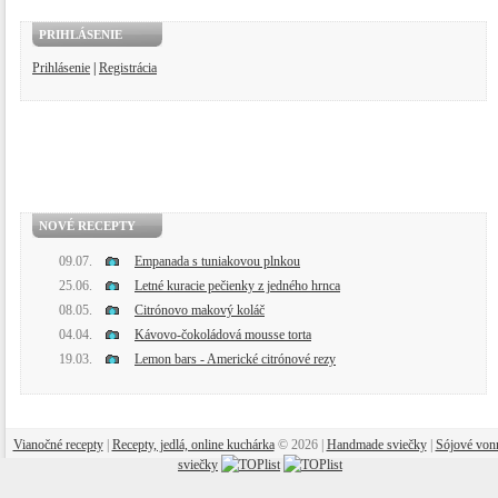
PRIHLÁSENIE
Prihlásenie
|
Registrácia
NOVÉ RECEPTY
09.07.
Empanada s tuniakovou plnkou
25.06.
Letné kuracie pečienky z jedného hrnca
08.05.
Citrónovo makový koláč
04.04.
Kávovo-čokoládová mousse torta
19.03.
Lemon bars - Americké citrónové rezy
Vianočné recepty
|
Recepty, jedlá, online kuchárka
© 2026 |
Handmade sviečky
|
Sójové von
sviečky