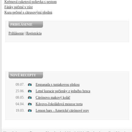
Krémová cuketová polievka s pestom
Fánky pečené v rúre
Kura pečené s citrusovými plodmi
PRIHLÁSENIE
Prihlásenie
|
Registrácia
NOVÉ RECEPTY
09.07.
Empanada s tuniakovou plnkou
25.06.
Letné kuracie pečienky z jedného hrnca
08.05.
Citrónovo makový koláč
04.04.
Kávovo-čokoládová mousse torta
19.03.
Lemon bars - Americké citrónové rezy