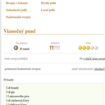
Recepty s fotkami
Rýchle jedlá
Jednoduché jedlá
Lacné jedlá
Najčítanejšie recepty
Vianočný punč
Čas prípravy
Zložitosť
Cena
30 minút
tento recept pridal(a)
vytlačiť tento recept
priemerné hodnotenie receptu
zatiaľ nehodnotené |
ohodnoť!
Prísady
5 dl brandy
5 dl gin
1 l zázvorového piva
5 dl citrónovej šťavy
1 l jablkovej šťavy