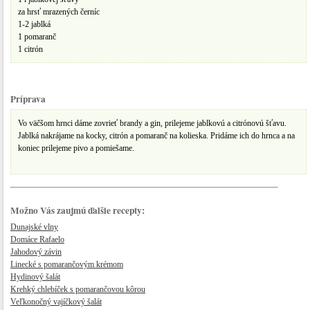
za hrsť mrazených černíc
1-2 jablká
1 pomaranč
1 citrón
Príprava
Vo väčšom hrnci dáme zovrieť brandy a gin, prilejeme jablkovú a citrónovú šťavu.
Jablká nakrájame na kocky, citrón a pomaranč na kolieska. Pridáme ich do hrnca a na
koniec prilejeme pivo a pomiešame.
Možno Vás zaujmú ďalšie recepty:
Dunajské vlny
Domáce Rafaelo
Jahodový závin
Linecké s pomarančovým krémom
Hydinový šalát
Krehký chlebíček s pomarančovou kôrou
Veľkonočný vajíčkový šalát