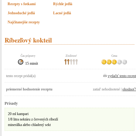
Recepty s fotkami
Rýchle jedlá
Jednoduché jedlá
Lacné jedlá
Najčítanejšie recepty
Ríbezľový kokteil
Čas prípravy
Zložitosť
Cena
15 minút
tento recept pridal(a)
vytlačiť tento recept
priemerné hodnotenie receptu
zatiaľ nehodnotené |
ohodnoť!
Prísady
20 ml kampari
1/8 litra nektáru z červených ríbezlí
minerálka alebo chladený sekt