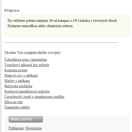
Príprava
Do väčšieho pohára nalejeme 20 ml kampari a 1/8 l nektáru z červených ríbezlí.
Dolejeme minerálkou alebo chladeným sektom.
Možno Vás zaujmú ďalšie recepty:
Čokoládová torta s karamelom
Tvarohový zákusok bez pečenia
Kuracina na kari
Makové rezy s jablkami
Mafiny s jablkami
Bačovská pochúťka
Krémová šampiňónová polievka
​Ćernohorský rezeň v zemiakovom cestíčku
Hliva na víne
Španielske vtáčiky
PRIHLÁSENIE
Prihlásenie
|
Registrácia