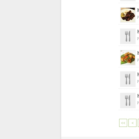
K
p
K
p
K
p
K
p
K
p
<<
<