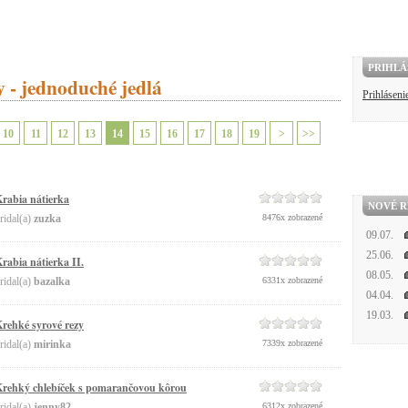
PRIHLÁ
 - jednoduché jedlá
Prihláseni
10
11
12
13
14
15
16
17
18
19
>
>>
rabia nátierka
NOVÉ R
ridal(a)
zuzka
8476x zobrazené
09.07.
25.06.
rabia nátierka II.
08.05.
ridal(a)
bazalka
6331x zobrazené
04.04.
19.03.
rehké syrové rezy
ridal(a)
mirinka
7339x zobrazené
rehký chlebíček s pomarančovou kôrou
ridal(a)
jenny82
6312x zobrazené