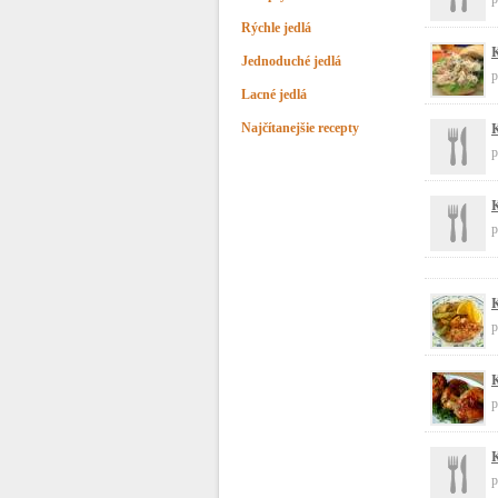
Rýchle jedlá
K
Jednoduché jedlá
p
Lacné jedlá
K
Najčítanejšie recepty
p
K
p
K
p
K
p
K
p