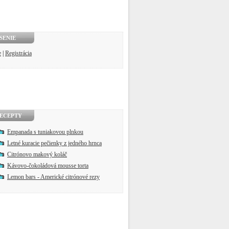
SENIE
e
|
Registrácia
ECEPTY
Empanada s tuniakovou plnkou
Letné kuracie pečienky z jedného hrnca
Citrónovo makový koláč
Kávovo-čokoládová mousse torta
Lemon bars - Americké citrónové rezy