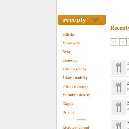
Recepty
Polievky
<<
<
Mäsité jedlá
Ryby
Cestoviny
K
Zelenina a huby
p
Šaláty a nátierky
K
Prílohy a omáčky
p
Múčniky a dezerty
K
Nápoje
p
Ostatné
K
Recepty s fotkami
p