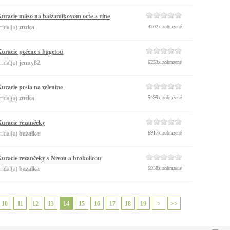
uracie mäso na balzamikovom octe a víne
ridal(a)
zuzka
3702x zobrazené
uracie pečene s bagetou
ridal(a)
jenny82
6253x zobrazené
uracie prsia na zelenine
ridal(a)
zuzka
5499x zobrazené
uracie rezančeky
ridal(a)
bazalka
6917x zobrazené
uracie rezančeky s Nivou a brokolicou
ridal(a)
bazalka
6930x zobrazené
10
11
12
13
14
15
16
17
18
19
>
>>