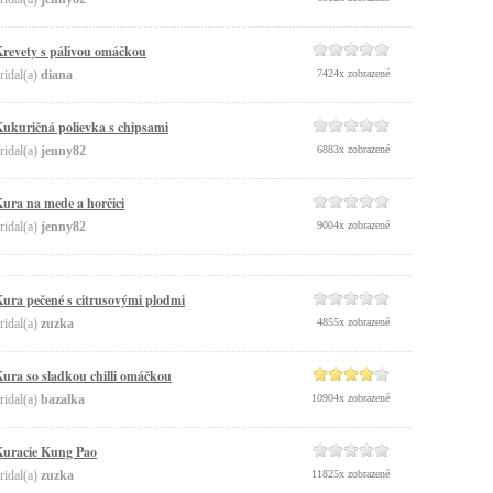
revety s pálivou omáčkou
ridal(a)
diana
7424x zobrazené
ukuričná polievka s chipsami
ridal(a)
jenny82
6883x zobrazené
ura na mede a horčici
ridal(a)
jenny82
9004x zobrazené
ura pečené s citrusovými plodmi
ridal(a)
zuzka
4855x zobrazené
ura so sladkou chilli omáčkou
ridal(a)
bazalka
10904x zobrazené
uracie Kung Pao
ridal(a)
zuzka
11825x zobrazené