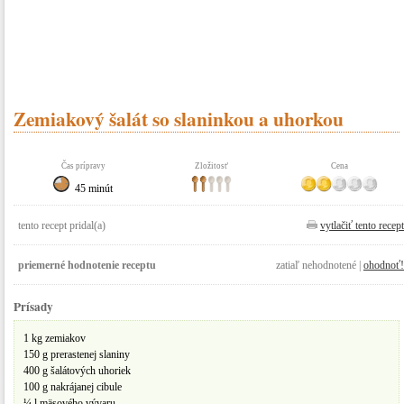
Zemiakový šalát so slaninkou a uhorkou
Čas prípravy
Zložitosť
Cena
45 minút
tento recept pridal(a)
vytlačiť tento recept
priemerné hodnotenie receptu
zatiaľ nehodnotené |
ohodnoť!
Prísady
1 kg zemiakov
150 g prerastenej slaniny
400 g šalátových uhoriek
100 g nakrájanej cibule
¼ l mäsového vývaru