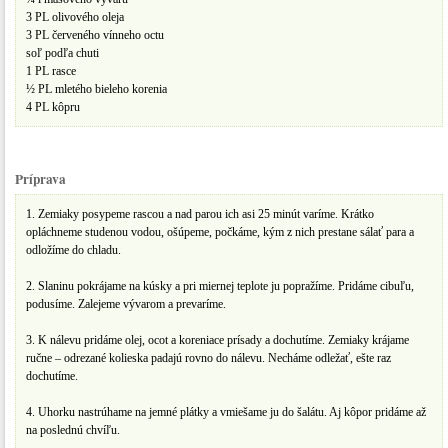
3 PL olivového oleja
3 PL červeného vínneho octu
soľ podľa chuti
1 PL rasce
½ PL mletého bieleho korenia
4 PL kôpru
Príprava
1. Zemiaky posypeme rascou a nad parou ich asi 25 minút varíme. Krátko
opláchneme studenou vodou, ošúpeme, počkáme, kým z nich prestane sálať para a
odložíme do chladu.
2. Slaninu pokrájame na kúsky a pri miernej teplote ju popražíme. Pridáme cibuľu,
podusíme. Zalejeme vývarom a prevaríme.
3. K nálevu pridáme olej, ocot a koreniace prísady a dochutíme. Zemiaky krájame
ručne – odrezané kolieska padajú rovno do nálevu. Necháme odležať, ešte raz
dochutíme.
4. Uhorku nastrúhame na jemné plátky a vmiešame ju do šalátu. Aj kôpor pridáme až
na poslednú chvíľu.