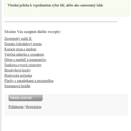
Vhodná príloha k vyprážanému rybie filé, alebo ako samostatný šalát.
Možno Vás zaujmú ďalšie recepty:
Znojemský guláš II.
Domáci čokoládový termix
Kuracie prsia s medom
Vaječná nátierka s cesnakom
Džem z marhúľ a pomarančov
Šunkovo-syrové cestoviny
Broskyňové kocky
Brašovská pečienka
Placky s paradajkami a mozzarellou
Smotanová štrúdla
PRIHLÁSENIE
Prihlásenie
|
Registrácia