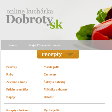
Domov
Najobľúbenejšie recepty
Polievky
Mäsité jedlá
Ryby
Cestoviny
Zelenina a huby
Šaláty a nátierky
Prílohy a omáčky
Múčniky a dezerty
Nápoje
Ostatné
Recepty s fotkami
Rýchle jedlá