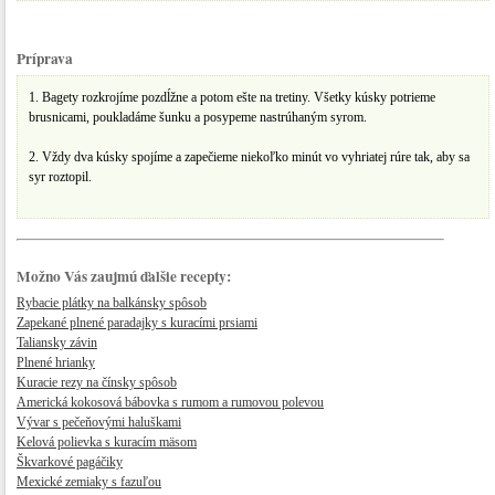
Príprava
1. Bagety rozkrojíme pozdĺžne a potom ešte na tretiny. Všetky kúsky potrieme
brusnicami, poukladáme šunku a posypeme nastrúhaným syrom.
2. Vždy dva kúsky spojíme a zapečieme niekoľko minút vo vyhriatej rúre tak, aby sa
syr roztopil.
Možno Vás zaujmú ďalšie recepty:
Rybacie plátky na balkánsky spôsob
Zapekané plnené paradajky s kuracími prsiami
Taliansky závin
Plnené hrianky
Kuracie rezy na čínsky spôsob
Americká kokosová bábovka s rumom a rumovou polevou
Vývar s pečeňovými haluškami
Kelová polievka s kuracím mäsom
Škvarkové pagáčiky
Mexické zemiaky s fazuľou