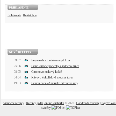
PRIHLÁSENIE
Prihlásenie
|
Registrácia
NOVÉ RECEPTY
09.07.
Empanada s tuniakovou plnkou
25.06.
Letné kuracie pečienky z jedného hrnca
08.05.
Citrónovo makový koláč
04.04.
Kávovo-čokoládová mousse torta
19.03.
Lemon bars - Americké citrónové rezy
Vianočné recepty
|
Recepty, jedlá, online kuchárka
© 2026 |
Handmade sviečky
|
Sójové von
sviečky