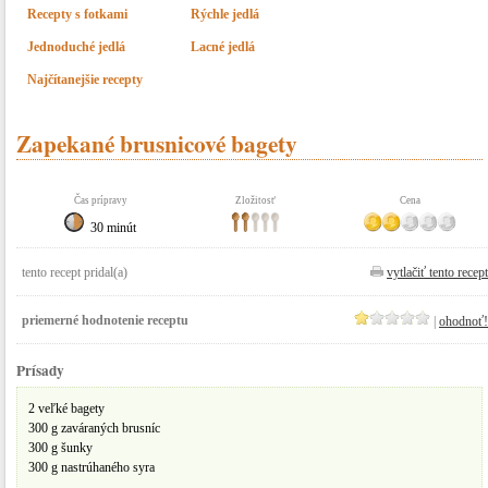
Recepty s fotkami
Rýchle jedlá
Jednoduché jedlá
Lacné jedlá
Najčítanejšie recepty
Zapekané brusnicové bagety
Čas prípravy
Zložitosť
Cena
30 minút
tento recept pridal(a)
vytlačiť tento recept
priemerné hodnotenie receptu
|
ohodnoť!
Prísady
2 veľké bagety
300 g zaváraných brusníc
300 g šunky
300 g nastrúhaného syra