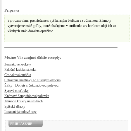
Príprava
Syr rozmrvíme, premiešame s vyšľahaným bielkom a strúhankou. Z hmoty
vytvarujeme malé guľky, ktoré obaľujeme v strúhanke a v horúcom oleji ich zo
všetkých strán dozalata opražíme.
Možno Vás zaujmú ďalšie recepty:
Zemiakové krokety
Falošná krabia nátierka
Cesnaková omáčka
Celozrnné muffinky so sušeným ovocím
Šišky - Donuts s čokoládovou polevou
Syrové chuťovky
Krémová šampiňónová polievka
Jahňacie kotlety na slivkách
Spišské džatky
Luxusné jahodové rezy
PRIHLÁSENIE