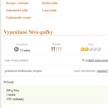
Recepty s fotkami
Rýchle jedlá
Jednoduché jedlá
Lacné jedlá
Najčítanejšie recepty
Vyprážané Niva-guľky
Čas prípravy
Zložitosť
Cena
15 minút
tento recept pridal(a)
vytlačiť tento recept
priemerné hodnotenie receptu
zatiaľ nehodnotené |
ohodnoť!
Prísady
200 g Nivy
1 bielok
3 PL strúhanky