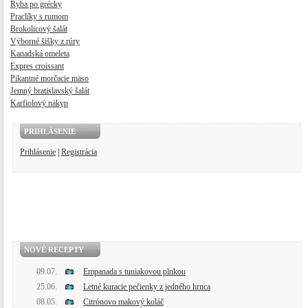
Ryba po grécky
Praclíky s rumom
Brokolicový šalát
Výborné šišky z rúry
Kanadská omeleta
Expres croissant
Pikantné morčacie mäso
Jemný bratislavský šalát
Karfiolový nákyp
PRIHLÁSENIE
Prihlásenie
|
Registrácia
NOVÉ RECEPTY
09.07.
Empanada s tuniakovou plnkou
25.06.
Letné kuracie pečienky z jedného hrnca
08.05.
Citrónovo makový koláč