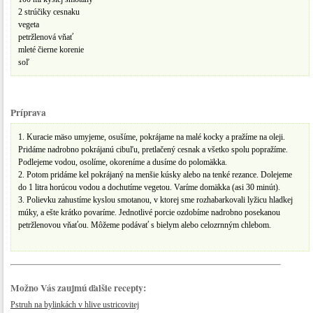
2 strúčiky cesnaku
vegeta
petržlenová vňať
mleté čierne korenie
soľ
Príprava
1. Kuracie mäso umyjeme, osušíme, pokrájame na malé kocky a pražíme na oleji.
Pridáme nadrobno pokrájanú cibuľu, pretlačený cesnak a všetko spolu popražíme.
Podlejeme vodou, osolíme, okoreníme a dusíme do polomäkka.
2. Potom pridáme kel pokrájaný na menšie kúsky alebo na tenké rezance. Dolejeme
do 1 litra horúcou vodou a dochutíme vegetou. Varíme domäkka (asi 30 minút).
3. Polievku zahustíme kyslou smotanou, v ktorej sme rozhabarkovali lyžicu hladkej
múky, a ešte krátko povaríme. Jednotlivé porcie ozdobíme nadrobno posekanou
petržlenovou vňaťou. Môžeme podávať s bielym alebo celozrnným chlebom.
Možno Vás zaujmú ďalšie recepty:
Pstruh na bylinkách v hlive ustricovitej