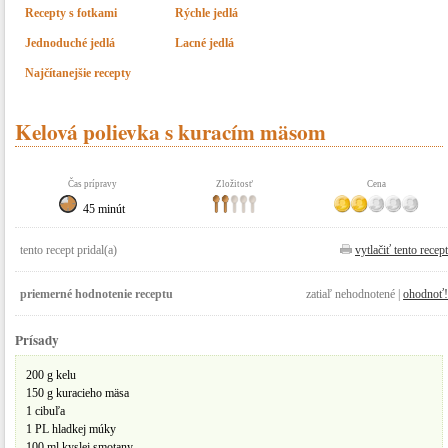
Recepty s fotkami
Rýchle jedlá
Jednoduché jedlá
Lacné jedlá
Najčítanejšie recepty
Kelová polievka s kuracím mäsom
Čas prípravy
Zložitosť
Cena
45 minút
tento recept pridal(a)
vytlačiť tento recept
priemerné hodnotenie receptu
zatiaľ nehodnotené |
ohodnoť!
Prísady
200 g kelu
150 g kuracieho mäsa
1 cibuľa
1 PL hladkej múky
100 ml kyslej smotany