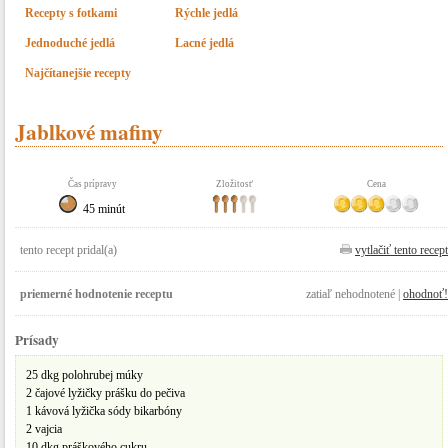
Recepty s fotkami
Rýchle jedlá
Jednoduché jedlá
Lacné jedlá
Najčítanejšie recepty
Jablkové mafiny
Čas prípravy
Zložitosť
Cena
45 minút
tento recept pridal(a)
vytlačiť tento recept
priemerné hodnotenie receptu
zatiaľ nehodnotené |
ohodnoť!
Prísady
25 dkg polohrubej múky
2 čajové lyžičky prášku do pečiva
1 kávová lyžička sódy bikarbóny
2 vajcia
10 dkg práškového cukru