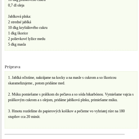
0,7 dl oleja
Jablková plnka:
2 stredné jablká
10 dkg kryštálového cukru
1 dkg škorice
2 polievkové lyžice medu
5 dkg masla
Príprava
1. Jablká očistíme, nakrájame na kocky a na masle s cukrom a so škoricou
skaramelizujeme., potom pridáme med.
2. Múku pomiešame s práškom do pečiava a so sóda bikarbónou. Vymiešame vajcia s
práškovým cukrom a s olejom, pridáme jablkovú plnku, primiešame múku.
3. Hmotu rozdelíme do papierových košíkov a pečieme vo vyhriatej rúre na 180
stupňov cca 20 minút.