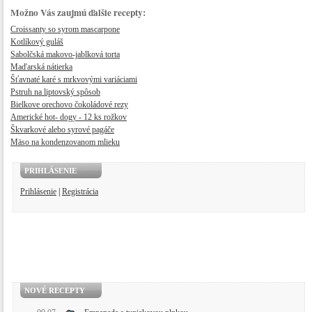
Možno Vás zaujmú ďalšie recepty:
Croissanty so syrom mascarpone
Kotlíkový guláš
Sabolčská makovo-jablková torta
Maďarská nátierka
Šťavnaté karé s mrkv​ovými variáciami
Pstruh na liptovský spôsob
Bielkove orechovo čokoládové rezy
Americké hot- dogy - 12 ks rožkov
Škvarkové alebo syrové pagáče
Mäso na kondenzovanom mlieku
PRIHLÁSENIE
Prihlásenie
|
Registrácia
NOVÉ RECEPTY