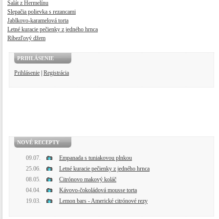
​Šalát z Hermelínu
Slepačia polievka s rezancami
Jablkovo-karamelová torta
Letné kuracie pečienky z jedného hrnca
Ríbezľový džem
PRIHLÁSENIE
Prihlásenie
|
Registrácia
NOVÉ RECEPTY
09.07.
Empanada s tuniakovou plnkou
25.06.
Letné kuracie pečienky z jedného hrnca
08.05.
Citrónovo makový koláč
04.04.
Kávovo-čokoládová mousse torta
19.03.
Lemon bars - Americké citrónové rezy