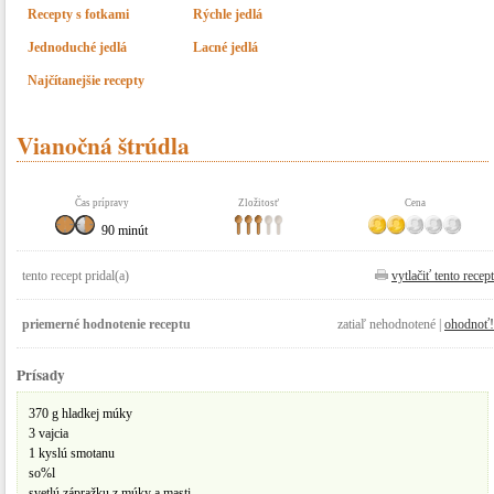
Recepty s fotkami
Rýchle jedlá
Jednoduché jedlá
Lacné jedlá
Najčítanejšie recepty
Vianočná štrúdla
Čas prípravy
Zložitosť
Cena
90 minút
tento recept pridal(a)
vytlačiť tento recept
priemerné hodnotenie receptu
zatiaľ nehodnotené |
ohodnoť!
Prísady
370 g hladkej múky
3 vajcia
1 kyslú smotanu
so%l
svetlú zápražku z múky a masti