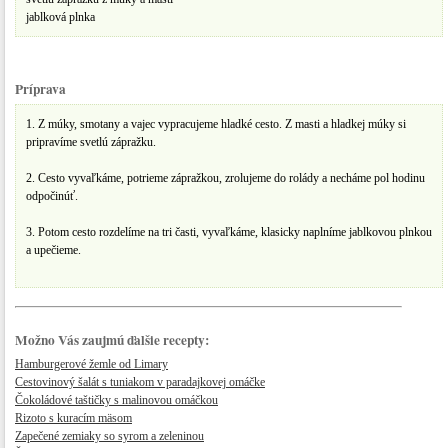
jablková plnka
Príprava
1. Z múky, smotany a vajec vypracujeme hladké cesto. Z masti a hladkej múky si
pripravíme svetlú zápražku.
2. Cesto vyvaľkáme, potrieme zápražkou, zrolujeme do rolády a necháme pol hodinu
odpočinúť.
3. Potom cesto rozdelíme na tri časti, vyvaľkáme, klasicky naplníme jablkovou plnkou
a upečieme.
Možno Vás zaujmú ďalšie recepty:
Hamburgerové žemle od Limary
Cestovinový šalát s tuniakom v paradajkovej omáčke
Čokoládové taštičky s malinovou omáčkou
Rizoto s kuracím mäsom
Zapečené zemiaky so syrom a zeleninou