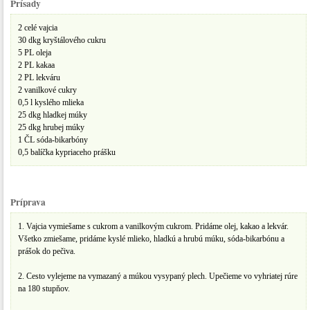
Prísady
2 celé vajcia
30 dkg kryštálového cukru
5 PL oleja
2 PL kakaa
2 PL lekváru
2 vanilkové cukry
0,5 l kyslého mlieka
25 dkg hladkej múky
25 dkg hrubej múky
1 ČL sóda-bikarbóny
0,5 balíčka kypriaceho prášku
Príprava
1. Vajcia vymiešame s cukrom a vanilkovým cukrom. Pridáme olej, kakao a lekvár.
Všetko zmiešame, pridáme kyslé mlieko, hladkú a hrubú múku, sóda-bikarbónu a
prášok do pečiva.
2. Cesto vylejeme na vymazaný a múkou vysypaný plech. Upečieme vo vyhriatej rúre
na 180 stupňov.