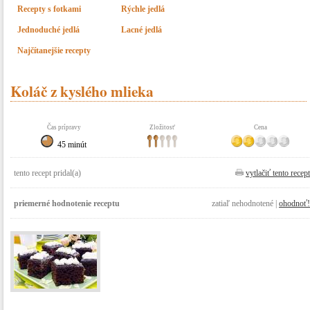
Recepty s fotkami
Rýchle jedlá
Jednoduché jedlá
Lacné jedlá
Najčítanejšie recepty
Koláč z kyslého mlieka
Čas prípravy
Zložitosť
Cena
45 minút
tento recept pridal(a)
vytlačiť tento recept
priemerné hodnotenie receptu
zatiaľ nehodnotené |
ohodnoť!