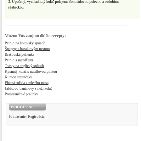
3. Upečený, vychladnutý koláč polejeme čokoládovou polevou a ozdobíme
šľahačkou.
Možno Vás zaujmú ďalšie recepty:
Pstruh na liptovský spôsob
Špagety s bazalkovým pestom
Brašovská pečienka
Pstruh s mandľami
Toasty na anglický spôsob
Kysnutý koláč s nutellovou plnkou
Kuracie rezančeky
Plnená roláda z mletého mäsa
​Jablkovo-banánový svieži koláč
Pomarančové pralinky
PRIHLÁSENIE
Prihlásenie
|
Registrácia