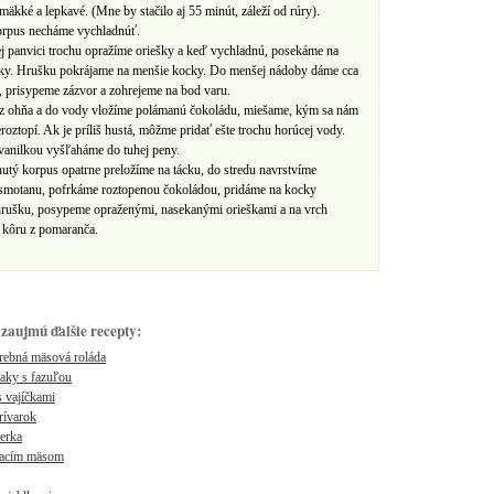
 mäkké a lepkavé. (Mne by stačilo aj 55 minút, záleží od rúry).
rpus necháme vychladnúť.
j panvici trochu opražíme oriešky a keď vychladnú, posekáme na
ky. Hrušku pokrájame na menšie kocky. Do menšej nádoby dáme cca
, prisypeme zázvor a zohrejeme na bod varu.
z ohňa a do vody vložíme polámanú čokoládu, miešame, kým sa nám
roztopí. Ak je príliš hustá, môžme pridať ešte trochu horúcej vody.
vanilkou vyšľaháme do tuhej peny.
utý korpus opatrne preložíme na tácku, do stredu navrstvíme
smotanu, pofrkáme roztopenou čokoládou, pridáme na kocky
hrušku, posypeme opraženými, nasekanými orieškami a na vrch
 kôru z pomaranča.
zaujmú ďalšie recepty:
rebná mäsová roláda
aky s fazuľou
s vajíčkami
rívarok
erka
racím mäsom