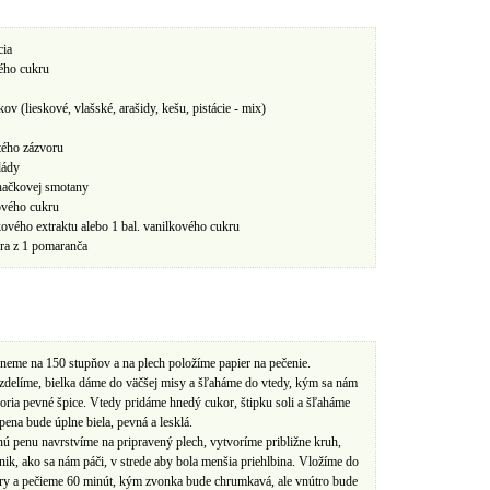
cia
ého cukru
kov (lieskové, vlašské, arašidy, kešu, pistácie - mix)
tého zázvoru
lády
hačkovej smotany
ového cukru
ového extraktu alebo 1 bal. vanilkového cukru
ra z 1 pomaranča
neme na 150 stupňov a na plech položíme papier na pečenie.
ozdelíme, bielka dáme do väčšej misy a šľaháme do vtedy, kým sa nám
oria pevné špice. Vtedy pridáme hnedý cukor, štipku soli a šľaháme
pena bude úplne biela, pevná a lesklá.
ú penu navrstvíme na pripravený plech, vytvoríme približne kruh,
nik, ako sa nám páči, v strede aby bola menšia priehlbina. Vložíme do
úry a pečieme 60 minút, kým zvonka bude chrumkavá, ale vnútro bude