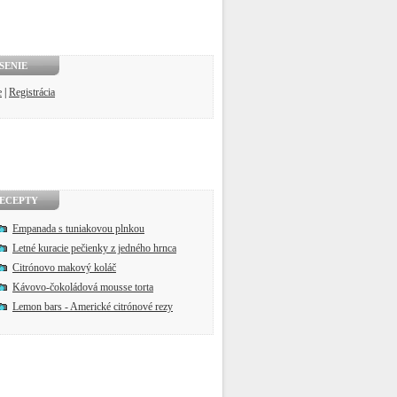
SENIE
e
|
Registrácia
ECEPTY
Empanada s tuniakovou plnkou
Letné kuracie pečienky z jedného hrnca
Citrónovo makový koláč
Kávovo-čokoládová mousse torta
Lemon bars - Americké citrónové rezy