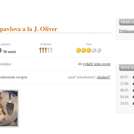
PRIHLÁ
avlova a la J. Oliver
Prihláseni
 prípravy
Zložitosť
Cena
90 minút
pridal(a)
vytlačiť tento recept
NOVÉ R
odnotenie receptu
zatiaľ nehodnotené |
ohodnoť!
09.07.
25.06.
08.05.
04.04.
19.03.