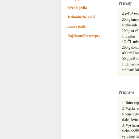
Prísady
Rýchle jedlá
4 veľké vaj
Jednoduché jedlá
200 g hned
štipka soli
Lacné jedlá
100 g orieš
Najčítanejšie recepty
1 hruška
1/2 ČL mle
200 g čoko
400 ml šľa
50 g prášk
1 ČL vanilk
strúhaná kô
Príprava
1. Rúru zap
2. Vajcia r
v pene vytv
ďalej, kým 
3. Vyšľahan
alebo obdĺž
vyhriatej r