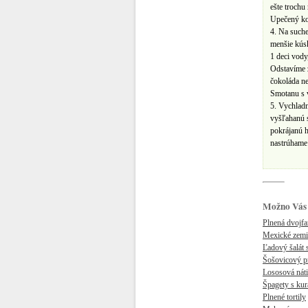
ešte trochu
Upečený ko
4. Na suche
menšie kús
1 deci vody
Odstavíme 
čokoláda ne
Smotanu s 
5. Vychladn
vyšľahanú 
pokrájanú 
nastrúhame
Možno Vás 
Plnená dvojfa
Mexické zemi
Ľadový šalát 
Šošovicový p
Lososová náti
Špagety s ku
Plnené tortily