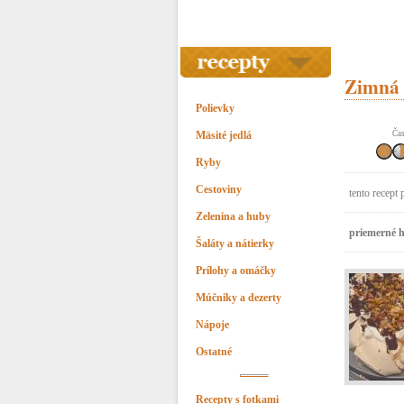
Zimná p
Polievky
Mäsité jedlá
Čas
Ryby
Cestoviny
tento recept 
Zelenina a huby
priemerné h
Šaláty a nátierky
Prílohy a omáčky
Múčniky a dezerty
Nápoje
Ostatné
Recepty s fotkami