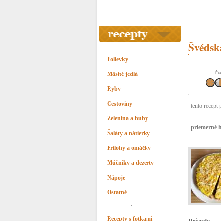
Švédsk
Polievky
Mäsité jedlá
Čas
Ryby
Cestoviny
tento recept 
Zelenina a huby
priemerné h
Šaláty a nátierky
Prílohy a omáčky
Múčniky a dezerty
Nápoje
Ostatné
Recepty s fotkami
Prísady