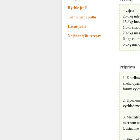
Rýchle jedlá
4 vajcia
25 dkg mle
Jednoduché jedlá
15 dkg hne
Lacné jedlá
1,5 dl smot
20 dkg mas
Najčítanejšie recepty
6 dkg cukr
5 dkg mand
Príprava
1. Z bielk
snehu opatr
formy vylož
2. Upečieme
vychladíme
3. Medzitý
miernom oh
Odstavíme 
4. Vychladn