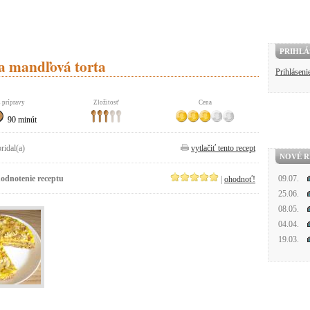
PRIHLÁ
a mandľová torta
Prihláseni
 prípravy
Zložitosť
Cena
90 minút
pridal(a)
vytlačiť tento recept
NOVÉ R
odnotenie receptu
09.07.
|
ohodnoť!
25.06.
08.05.
04.04.
19.03.