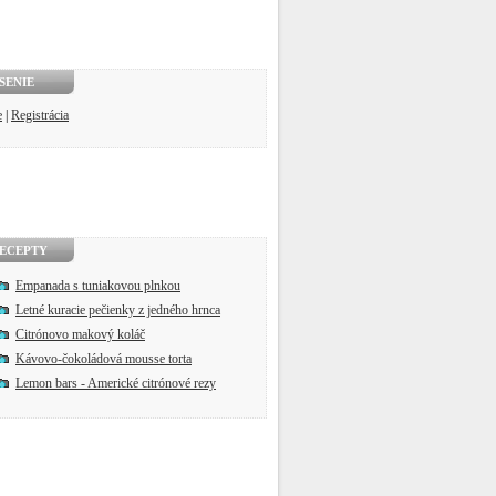
SENIE
e
|
Registrácia
ECEPTY
Empanada s tuniakovou plnkou
Letné kuracie pečienky z jedného hrnca
Citrónovo makový koláč
Kávovo-čokoládová mousse torta
Lemon bars - Americké citrónové rezy