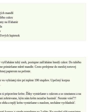
tých mandlí
dého cukru
any na šľahanie
la
u
ľových lupienok
ov vyšľaháme tuhý sneh, postupne zašľaháme hnedý cukor. Do tuhého
ne primiešame mleté mandle. Cesto prelejeme do menšej tortovej
enej papierom na pečenie.
 vo vyhriatej rúre pri teplote 190 stupňov. Upečený korpus
.
m si pripravíme krém: Žĺtky vymiešame s cukrom a so smotanou a na
ni zohrievame, kým nám krém nezačne hustnúť. Nesmie vrieť!!!
z ohňa a teplý krém vymiešame s maslom, necháme vychladnúť.
utý korpus v strede prerežeme na 2 pláty. Na spodný plát nanesieme