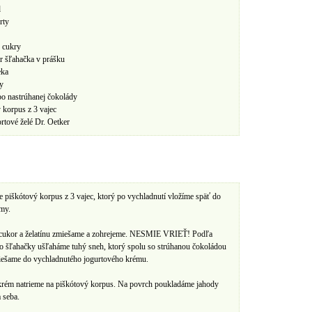
d
rty
 cukry
r šľahačka v prášku
eka
ny
bo nastrúhanej čokolády
 korpus z 3 vajec
ortové želé Dr. Oetker
 piškótový korpus z 3 vajec, ktorý po vychladnutí vložíme späť do
rmy.
, cukor a želatínu zmiešame a zohrejeme. NESMIE VRIEŤ! Podľa
o šľahačky ušľaháme tuhý sneh, ktorý spolu so strúhanou čokoládou
iešame do vychladnutého jogurtového krému.
krém natrieme na piškótový korpus. Na povrch poukladáme jahody
 seba.