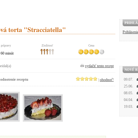
PRIHLÁ
á torta "Stracciatella"
Prihláseni
 prípravy
Zložitosť
Cena
60 minút
pridal(a)
vytlačiť tento recept
NOVÉ R
odnotenie receptu
09.07.
|
ohodnoť!
25.06.
08.05.
04.04.
19.03.