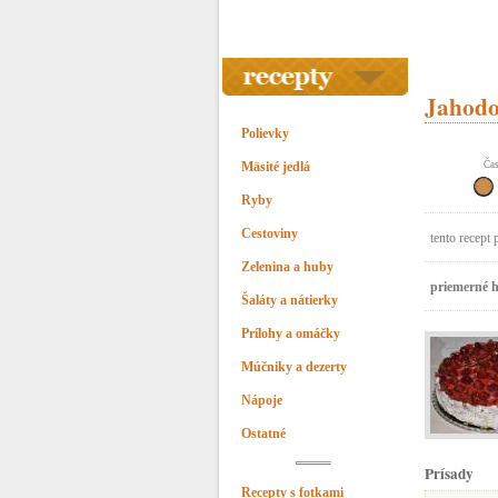
Jahodov
Polievky
Mäsité jedlá
Čas
Ryby
Cestoviny
tento recept 
Zelenina a huby
priemerné h
Šaláty a nátierky
Prílohy a omáčky
Múčniky a dezerty
Nápoje
Ostatné
Prísady
Recepty s fotkami