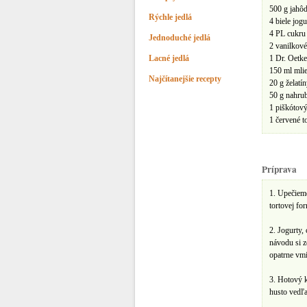
500 g jahô
Rýchle jedlá
4 biele jogu
4 PL cukru
Jednoduché jedlá
2 vanilkové
Lacné jedlá
1 Dr. Oetke
150 ml mli
Najčítanejšie recepty
20 g želatí
50 g nahru
1 piškótový
1 červené t
Príprava
1. Upečieme
tortovej fo
2. Jogurty
návodu si z
opatrne vm
3. Hotový 
husto vedľa