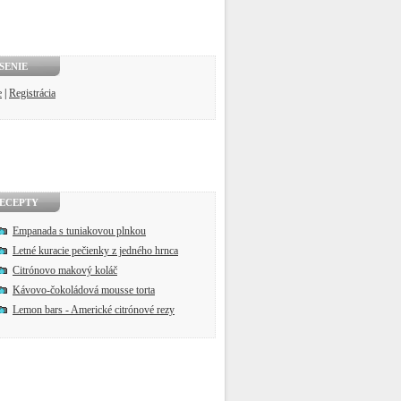
SENIE
e
|
Registrácia
ECEPTY
Empanada s tuniakovou plnkou
Letné kuracie pečienky z jedného hrnca
Citrónovo makový koláč
Kávovo-čokoládová mousse torta
Lemon bars - Americké citrónové rezy