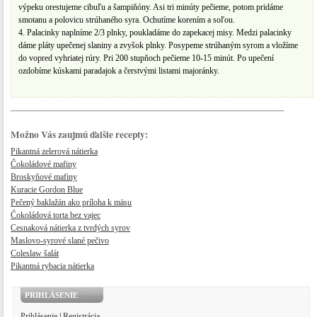
výpeku orestujeme cibuľu a šampiňóny. Asi tri minúty pečieme, potom pridáme
smotanu a polovicu strúhaného syra. Ochutíme korením a soľou.
4. Palacinky naplníme 2/3 plnky, poukladáme do zapekacej misy. Medzi palacinky
dáme pláty upečenej slaniny a zvyšok plnky. Posypeme strúhaným syrom a vložíme
do vopred vyhriatej rúry. Pri 200 stupňoch pečieme 10-15 minút. Po upečení
ozdobíme kúskami paradajok a čerstvými listami majoránky.
Možno Vás zaujmú ďalšie recepty:
Pikantná zelerová nátierka
Čokoládové mafiny
Broskyňové mafiny
Kuracie Gordon Blue
​Pečený baklažán ako príloha k mäsu
Čokoládová torta bez vajec
Cesnaková nátierka z tvrdých syrov
Maslovo-syrové slané pečivo
Coleslaw šalát
Pikantná rybacia nátierka
PRIHLÁSENIE
Prihlásenie
|
Registrácia