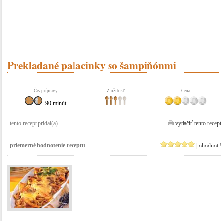
Prekladané palacinky so šampiňónmi
Čas prípravy
Zložitosť
Cena
90 minút
tento recept pridal(a)
vytlačiť tento recept
priemerné hodnotenie receptu
|
ohodnoť!