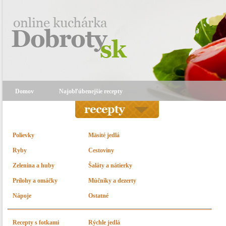
Domov
Najobľúbenejšie recepty
Polievky
Mäsité jedlá
Ryby
Cestoviny
Zelenina a huby
Šaláty a nátierky
Prílohy a omáčky
Múčniky a dezerty
Nápoje
Ostatné
Recepty s fotkami
Rýchle jedlá