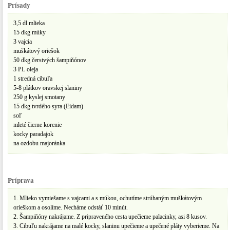
Prísady
3,5 dl mlieka
15 dkg múky
3 vajcia
muškátový oriešok
50 dkg čerstvých šampiňónov
3 PL oleja
1 stredná cibuľa
5-8 plátkov oravskej slaniny
250 g kyslej smotany
15 dkg tvrdého syra (Eidam)
soľ
mleté čierne korenie
kocky paradajok
na ozdobu majoránka
Príprava
1. Mlieko vymiešame s vajcami a s múkou, ochutíme strúhaným muškátovým
orieškom a osolíme. Necháme odstáť 10 minút.
2. Šampiňóny nakrájame. Z pripraveného cesta upečieme palacinky, asi 8 kusov.
3. Cibuľu nakrájame na malé kocky, slaninu upečieme a upečené pláty vyberieme. Na