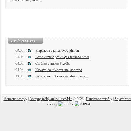
NOVÉ RECEPTY
09.07.
Empanada s tuniakovou plnkou
25.06.
Letné kuracie pečienky z jedného hrnca
08.05.
Citrónovo makový koláč
04.04.
Kávovo-čokoládová mousse torta
19.03.
Lemon bars - Americké citrónové rezy
Vianočné recepty
|
Recepty, jedlá, online kuchárka
© 2026 |
Handmade sviečky
|
Sójové von
sviečky