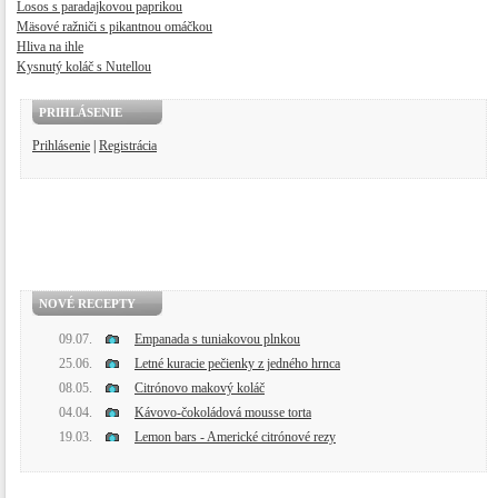
Losos s paradajkovou paprikou
Mäsové ražniči s pikantnou omáčkou
Hliva na ihle
Kysnutý koláč s Nutellou
PRIHLÁSENIE
Prihlásenie
|
Registrácia
NOVÉ RECEPTY
09.07.
Empanada s tuniakovou plnkou
25.06.
Letné kuracie pečienky z jedného hrnca
08.05.
Citrónovo makový koláč
04.04.
Kávovo-čokoládová mousse torta
19.03.
Lemon bars - Americké citrónové rezy