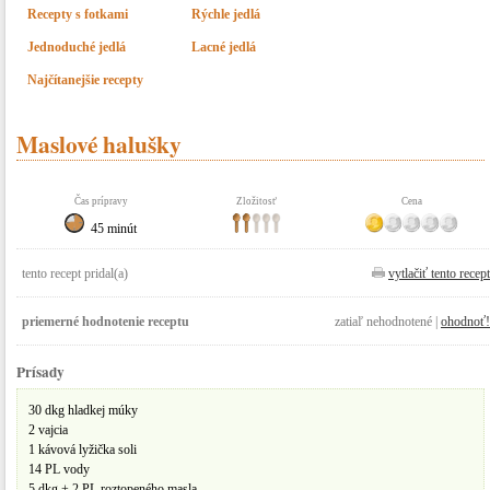
Recepty s fotkami
Rýchle jedlá
Jednoduché jedlá
Lacné jedlá
Najčítanejšie recepty
Maslové halušky
Čas prípravy
Zložitosť
Cena
45 minút
tento recept pridal(a)
vytlačiť tento recept
priemerné hodnotenie receptu
zatiaľ nehodnotené |
ohodnoť!
Prísady
30 dkg hladkej múky
2 vajcia
1 kávová lyžička soli
14 PL vody
5 dkg + 2 PL roztopeného masla