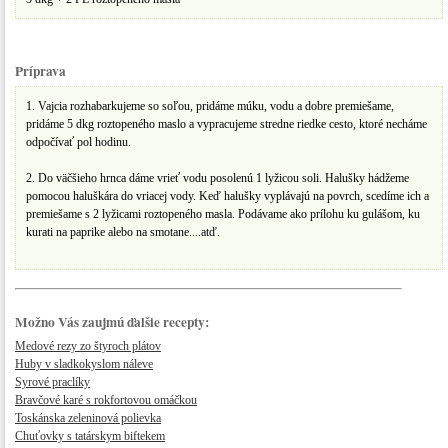
Príprava
1. Vajcia rozhabarkujeme so soľou, pridáme múku, vodu a dobre premiešame,
pridáme 5 dkg roztopeného maslo a vypracujeme stredne riedke cesto, ktoré necháme
odpočívať pol hodinu.
2. Do väčšieho hrnca dáme vrieť vodu posolenú 1 lyžicou soli. Halušky hádžeme
pomocou haluškára do vriacej vody. Keď halušky vyplávajú na povrch, scedíme ich a
premiešame s 2 lyžicami roztopeného masla. Podávame ako prílohu ku gulášom, ku
kurati na paprike alebo na smotane....atď.
Možno Vás zaujmú ďalšie recepty:
Medové rezy zo štyroch plátov
Huby v sladkokyslom náleve
Syrové praclíky
Bravčové karé s rokfortovou omáčkou
Toskánska zeleninová polievka
Chuťovky s tatárskym biftekem