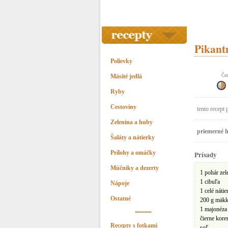
Pikant
Polievky
Mäsité jedlá
Čas
Ryby
Cestoviny
tento recept 
Zelenina a huby
priemerné h
Šaláty a nátierky
Prílohy a omáčky
Prísady
Múčniky a dezerty
1 pohár zel
1 cibuľa
Nápoje
1 celé náti
Ostatné
200 g mäkk
1 majonéza
čierne kore
Recepty s fotkami
soľ