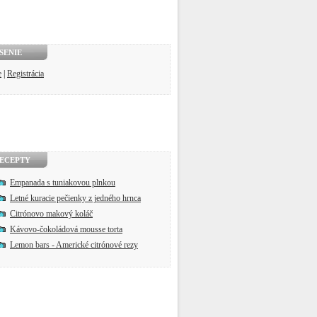
SENIE
e
|
Registrácia
ECEPTY
Empanada s tuniakovou plnkou
Letné kuracie pečienky z jedného hrnca
Citrónovo makový koláč
Kávovo-čokoládová mousse torta
Lemon bars - Americké citrónové rezy