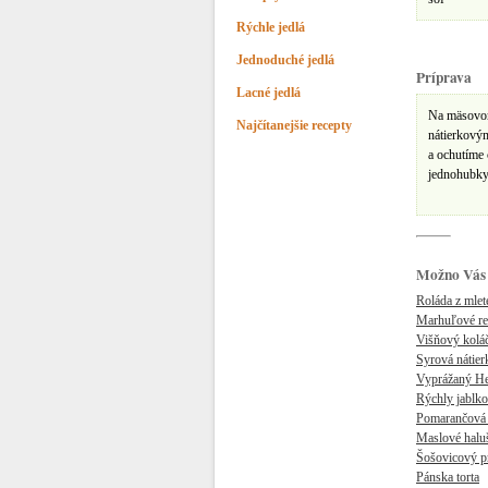
Rýchle jedlá
Jednoduché jedlá
Príprava
Lacné jedlá
Na mäsovom
Najčítanejšie recepty
nátierkový
a ochutíme 
jednohubky
Možno Vás 
Roláda z mlet
Marhuľové re
Višňový kolá
Syrová nátier
Vyprážaný He
Rýchly jablko
Pomarančová
Maslové halu
Šošovicový p
Pánska torta