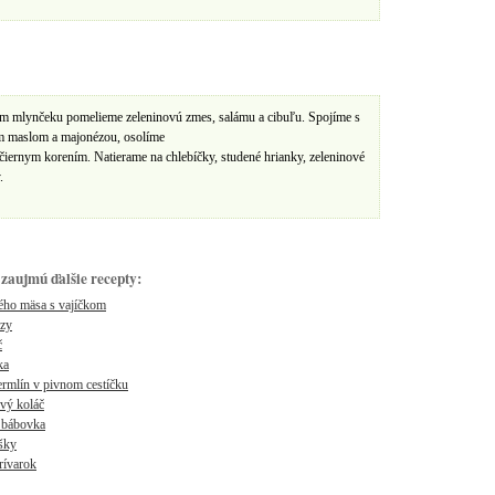
 mlynčeku pomelieme zeleninovú zmes, salámu a cibuľu. Spojíme s
m maslom a majonézou, osolíme
čiernym korením. Natierame na chlebíčky, studené hrianky, zeleninové
.
zaujmú ďalšie recepty:
ého mäsa s vajíčkom
zy
č
ka
rmlín v pivnom cestíčku
vý koláč
 bábovka
šky
rívarok