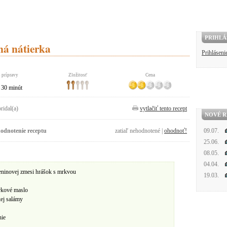
PRIHLÁ
ná nátierka
Prihláseni
 prípravy
Zložitosť
Cena
30 minút
pridal(a)
vytlačiť tento recept
NOVÉ R
odnotenie receptu
zatiaľ nehodnotené |
ohodnoť!
09.07.
25.06.
08.05.
04.04.
eninovej zmesi hrášok s mrkvou
19.03.
erkové maslo
ej salámy
nie