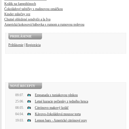
Králik na šampiňónoch
Čokoládové taštičky s malinovou omáčkou
Kinder mliečny rez
Chutné obložené sendviče a la Iva
Americká kokosová bábovka s rumom a rumovou polevou
PRIHLÁSENIE
Prihlásenie
|
Registrácia
NOVÉ RECEPTY
09.07.
Empanada s tuniakovou plnkou
25.06.
Letné kuracie pečienky z jedného hrnca
08.05.
Citrónovo makový koláč
04.04.
Kávovo-čokoládová mousse torta
19.03.
Lemon bars - Americké citrónové rezy