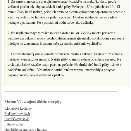
1. Zo surovín na cesto spracujte husté cesto. Rozdeľte na niekoľko častí, podľa
veľkosti plechu tak, aby ste získali tenké pláty. Pečte pri 180 stupňoch cca 10 - 15
minut. Pláty budú mäkké, pečte ich preto na plechu vyloženom papierom na pečenie a
s ním vyberte z plechu, aby sa pláty nepotrhali. Opatrne odstráňte papier a pláty
nechajte vychladnúť. Po vychladnutí budú tvrdé, ako sušienky.
2. Na náplň zmiešajte v troške mlieka škrob a múku. Zvyšok mlieka prevarte s
vanilkovým cukrom, a do vriaceho mlieka primiešajte mlieko so škrobom a múkou a
miešajte do zhustnutia. Uvarenú kašu za stáleho miešania vychlaďte.
3. Do vychladnutej zmesi pomaly primiešajte maslo s cukrom. Pridajte rum a med a
miešajte, kým sa zmes nespojí. Natrite pláty krémom a dajte do chladu cez noc. Na
vrch dajte ľahké závažie, napr. plech na pečenie. Na druhý deň budú pláty mäkké a
navlhčené od krému. Vrh môžete natrieť tenkou vrstvou marmelády a posypať
najemno nastrúhaným zbytkom z plátkov.
Možno Vás zaujmú ďalšie recepty:
Klobásové koláčiky
Reďkovkový šalát
Pochúťkový šalát
Indický guláš
Hovädzie na smotane s hubami