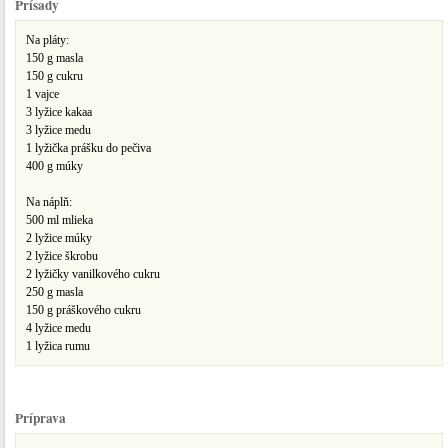
Prísady
Na pláty:
150 g masla
150 g cukru
1 vajce
3 lyžice kakaa
3 lyžice medu
1 lyžička prášku do pečiva
400 g múky
Na náplň:
500 ml mlieka
2 lyžice múky
2 lyžice škrobu
2 lyžičky vanilkového cukru
250 g masla
150 g práškového cukru
4 lyžice medu
1 lyžica rumu
Príprava