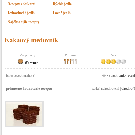
Recepty s fotkami
Rýchle jedlá
Jednoduché jedlá
Lacné jedlá
Najčítanejšie recepty
Kakaový medovník
Čas prípravy
Zložitosť
Cena
60 minút
tento recept pridal(a)
vytlačiť tento recept
priemerné hodnotenie receptu
zatiaľ nehodnotené |
ohodnoť!