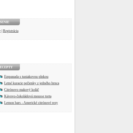
SENIE
e
|
Registrácia
ECEPTY
Empanada s tuniakovou plnkou
Letné kuracie pečienky z jedného hrnca
Citrónovo makový koláč
Kávovo-čokoládová mousse torta
Lemon bars - Americké citrónové rezy