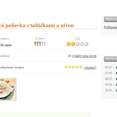
PRIHLÁ
á polievka s taštičkami a nivou
Prihláseni
 prípravy
Zložitosť
Cena
60 minút
pridal(a)
vytlačiť tento recept
NOVÉ R
odnotenie receptu
09.07.
|
ohodnoť!
25.06.
08.05.
04.04.
19.03.