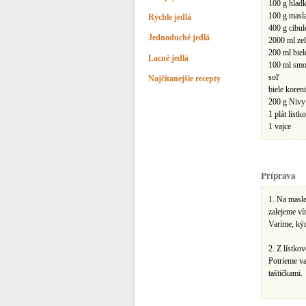
100 g hlad
100 g masl
Rýchle jedlá
400 g cibul
Jednoduché jedlá
2000 ml ze
200 ml biel
Lacné jedlá
100 ml smo
soľ
Najčítanejšie recepty
biele koren
200 g Nivy
1 plát lístk
1 vajce
Príprava
1. Na masle
zalejeme v
Varíme, kým
2. Z lístko
Potrieme v
taštičkami.