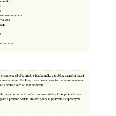
kej múky
a
e
leninového vývaru
eho vína
tany
ie
ového cesta
 orestujeme cibuľu, pridáme hladkú múku a urobíme záprašku, ktorú
ínom a vývarom. Osolíme, okoreníme a nakoniec zjemníme smotanou.
 sa cibuľa skoro celkom nerozvarí.
vého cesta pomocou formičky urobíme taštičky, ktoré plníme Nivou.
ajcom a pečieme dozlata. Hotovú polievku podávame s upečenými