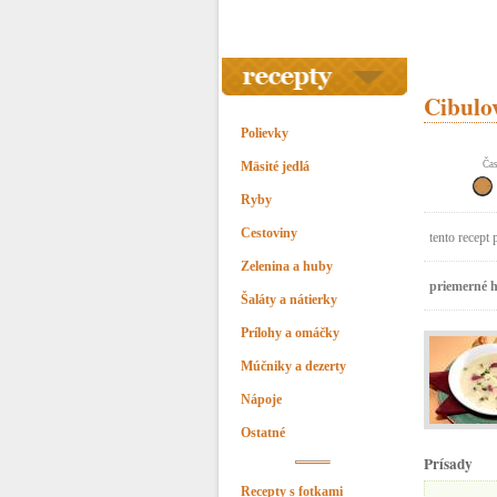
Cibulov
Polievky
Mäsité jedlá
Čas
Ryby
Cestoviny
tento recept 
Zelenina a huby
priemerné h
Šaláty a nátierky
Prílohy a omáčky
Múčniky a dezerty
Nápoje
Ostatné
Prísady
Recepty s fotkami