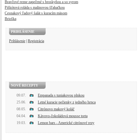
Bravčové rezne zapečené s broskyňou a so syrom
Piškótová roláda s malinovou šľahačkou
Cesnakový ľadový šalát s kuracím mäsom
Brioška
PRIHLÁSENIE
Prihlásenie
|
Registrácia
NOVÉ RECEPTY
09.07.
Empanada s tuniakovou plnkou
25.06.
Letné kuracie pečienky z jedného hrnca
08.05.
Citrónovo makový koláč
04.04.
Kávovo-čokoládová mousse torta
19.03.
Lemon bars - Americké citrónové rezy