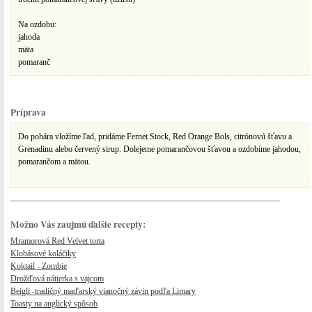
Na ozdobu:
jahoda
mäta
pomaranč
Príprava
Do pohára vložíme ľad, pridáme Fernet Stock, Red Orange Bols, citrónovú šťavu a
Grenadinu alebo červený sirup. Dolejeme pomarančovou šťavou a ozdobíme jahodou,
pomarančom a mätou.
Možno Vás zaujmú ďalšie recepty:
Mramorová Red Velvet torta​
Klobásové koláčiky
Koktail - Zombie
Drožďová nátierka s vajcom
Beigli -tradičný maďarský vianočný závin podľa Limary
Toasty na anglický spôsob