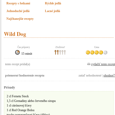
Recepty s fotkami
Rýchle jedlá
Jednoduché jedlá
Lacné jedlá
Najčítanejšie recepty
Wild Dog
Čas prípravy
Zložitosť
Cena
15 minút
tento recept pridal(a)
vytlačiť tento recept
priemerné hodnotenie receptu
zatiaľ nehodnotené |
ohodnoť!
Prísady
2 cl Fernetu Stock
1,5 cl Grenadiny alebo červeného sirupu
1 cl citrónovej šťavy
1 cl Red Orange Bolsu
trochu pomarančovej šťavy (džúsu)