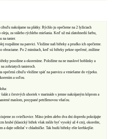
 cibuľu nakrájame na plátky. Rýchlo ju opečieme na 2 lyžiciach
 oleja, za stáleho rýchleho miešania. Keď už má zlatohnedú farbu,
u na tanier.
lej rozpálime na panvici. Vložíme naň bifteky a prudko ich opečieme.
to obraciame. Po 2 minútach, keď sú bifteky pekne opečené, znížime
ifteky posolíme a okoreníme. Položíme na ne maslové hoblinky a
 na zohriatych tanieroch.
sta opečenú cibuľu vložíme späť na panvicu a vmiešame do výpeku.
korením a soľou.
loha:
šalát z čerstvých uhoriek v marináde s jemne nakrájaným kôprom a
astené maslom, posypané petržlenovou vňaťou.
ciujeme zo sviečkovice. Mäso jeden alebo dva dni dopredu pokrájajte
cm hrubé (klasický biftek však môže byť vysoký až 4 cm), okoreňte,
jom a dajte odležať v chladničke. Tak budú bifteky ešte krehkejšie.