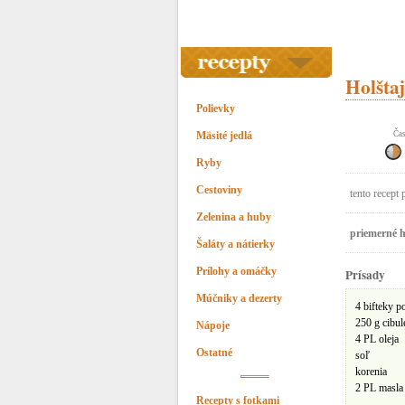
Holštaj
Polievky
Mäsité jedlá
Čas
Ryby
Cestoviny
tento recept 
Zelenina a huby
priemerné h
Šaláty a nátierky
Prílohy a omáčky
Prísady
Múčniky a dezerty
4 bifteky p
250 g cibul
Nápoje
4 PL oleja
Ostatné
soľ
korenia
2 PL masla
Recepty s fotkami