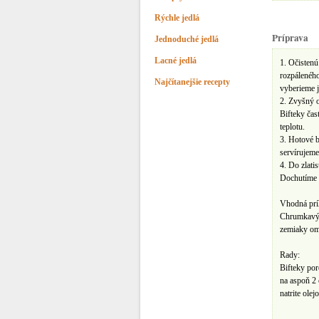
Rýchle jedlá
Príprava
Jednoduché jedlá
Lacné jedlá
1. Očistenú
rozpáleného
Najčítanejšie recepty
vyberieme j
2. Zvyšný o
Bifteky čas
teplotu.
3. Hotové b
servírujeme
4. Do zlati
Dochutíme 
Vhodná prí
Chrumkavý 
zemiaky om
Rady:
Bifteky por
na aspoň 2 
natrite ole