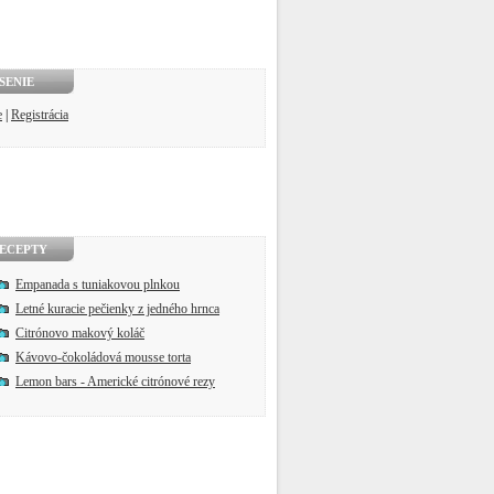
SENIE
e
|
Registrácia
ECEPTY
Empanada s tuniakovou plnkou
Letné kuracie pečienky z jedného hrnca
Citrónovo makový koláč
Kávovo-čokoládová mousse torta
Lemon bars - Americké citrónové rezy