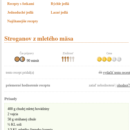
Recepty s fotkami
Rýchle jedlá
Jednoduché jedlá
Lacné jedlá
Najčítanejšie recepty
Stroganov z mletého mäsa
Čas prípravy
Zložitosť
Cena
90 minút
tento recept pridal(a)
vytlačiť tento recept
priemerné hodnotenie receptu
zatiaľ nehodnotené |
ohodnoť!
Prísady
400 g chudej mletej hovädziny
2 vajcia
50 g strúhanej cibule
½ KL soli
1/3 KL mletého čierneho korenia