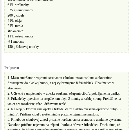
6 PL strúhanky
375 g šampiňónov
200 g cibule
4 PL oleja
2 PL masla
štipka cukru
1 PL ostrej horčice
¼ l smotany
150 g šalátovej uhorky
Príprava
1. Mäso zmiešame s vajcami, strúhanou cibuľou, masu osolíme a okoreníme.
Spracujeme do hladkej hmoty, z nej vyformujeme 8 frikadeliek. Obalíme ich v
strúhanke.
2. Očistené a umyté huby v utierke osušíme, ošúpanú cibuľu pokrájame na pásiky.
3. Frikadelky opekáme na rozpálenom oleji, 2 minúty z každej strany. Preložíme na
tanier a v rozohriatej rúre udržiavame teplé.
4. Na oleji, v ktorom sme opekali frikadelky, za stáleho miešania opražíme huby (3
minúty). Pridáme cibuľu a ešte minútu pražíme, zjemníme maslom.
5. K hubovo-cibuľovej zmesi pridáme horčicu, cukor a smotanu a mierne vyvaríme.
Napokon pridáme najemno nakrájanú uhorku a šťavu z frikadeliek. Dochutíme, už