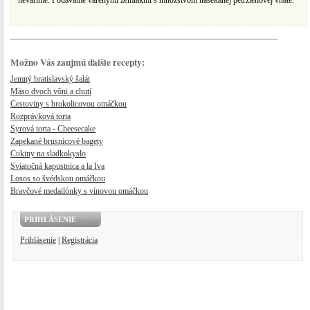
nevaríme. Podávame varenými zemiakmi s množstvom nasekanej petržlenovej vňate.
Možno Vás zaujmú ďalšie recepty:
Jemný bratislavský šalát
Mäso dvoch vôni a chutí
Cestoviny s brokolicovou omáčkou
Rozprávková torta
Syrová torta - Cheesecake
Zapekané brusnicové bagety
Cukiny na sladkokyslo
Sviatočná kapustnica a la Iva
Losos so švédskou omáčkou
Bravčové medailónky s vínovou omáčkou
PRIHLÁSENIE
Prihlásenie
|
Registrácia