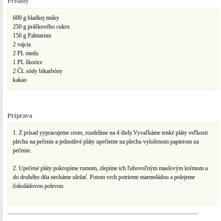
Prísady
600 g hladkej múky
250 g práškového cukru
150 g Palmarinu
2 vajcia
2 PL medu
1 PL škorice
2 ČL sódy bikarbóny
kakao
Príprava
1. Z prísad yypracujeme cesto, rozdelíme na 4 diely.Vyvaľkáme tenké pláty veľkosti
plechu na pečenie a jednotlivé pláty upečieme na plechu vyloženom papierom na
pečenie.
2. Upečené pláty pokropíme rumom, zlepíme ich ľubovoľným maslovým krémom a
do druhého dňa necháme uležať. Potom vrch potrieme marmeládou a polejeme
čokoládovou polevou.