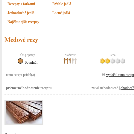
Recepty s fotkami
Rýchle jedlá
Jednoduché jedlá
Lacné jedlá
Najčítanejšie recepty
Medové rezy
Čas prípravy
Zložitosť
Cena
60 minút
tento recept pridal(a)
vytlačiť tento recept
priemerné hodnotenie receptu
zatiaľ nehodnotené |
ohodnoť!