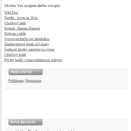
Možno Vás zaujmú ďalšie recepty:
Wild Dog
Tortilla - recept na 20 ks
Uhorkový šalát
Koktail - Banana Daiquiri
Dobrota z jabĺk
​Syrová pochúťka pre labužníkov
Hamburgerové žemle od Limary
Šunkové závitky zapečené so syrom
Cibuľový koláč
Rýchly koláč s rumovokakaovou polevou
PRIHLÁSENIE
Prihlásenie
|
Registrácia
NOVÉ RECEPTY