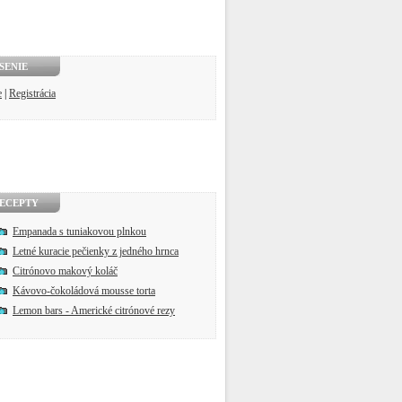
SENIE
e
|
Registrácia
ECEPTY
Empanada s tuniakovou plnkou
Letné kuracie pečienky z jedného hrnca
Citrónovo makový koláč
Kávovo-čokoládová mousse torta
Lemon bars - Americké citrónové rezy