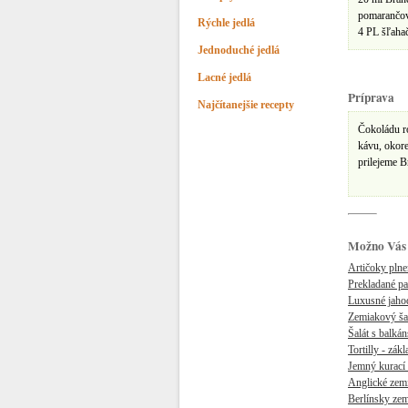
pomarančov
Rýchle jedlá
4 PL šľaha
Jednoduché jedlá
Lacné jedlá
Príprava
Najčítanejšie recepty
Čokoládu r
kávu, okor
prilejeme 
Možno Vás 
Artičoky pln
Prekladané p
Luxusné jaho
Zemiakový šal
Šalát s balk
Tortilly - zák
Jemný kurací 
Anglické zem
Berlínsky zem