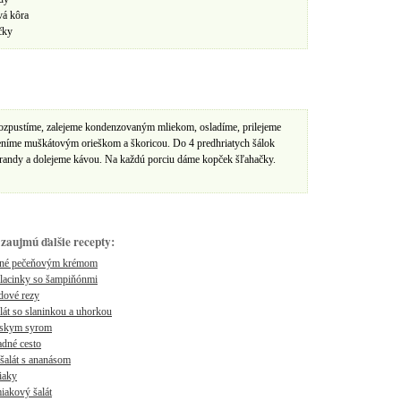
á kôra
čky
ozpustíme, zalejeme kondenzovaným mliekom, osladíme, prilejeme
eníme muškátovým orieškom a škoricou. Do 4 predhriatych šálok
Brandy a dolejeme kávou. Na každú porciu dáme kopček šľahačky.
zaujmú ďalšie recepty:
ené pečeňovým krémom
alacinky so šampiňónmi
dové rezy
át so slaninkou a uhorkou
ánskym syrom
ladné cesto
šalát s ananásom
iaky
iakový šalát