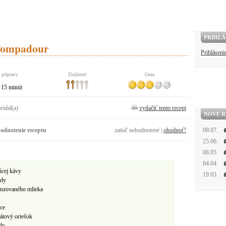
PRIHLÁ
Pompadour
Prihláseni
 prípravy
Zložitosť
Cena
15 minút
pridal(a)
vytlačiť tento recept
NOVÉ R
odnotenie receptu
zatiaľ nehodnotené |
ohodnoť!
09.07.
25.06.
08.05.
04.04.
úcej kávy
19.03.
ády
nzovaného mlieka
ice
átový oriešok
dy