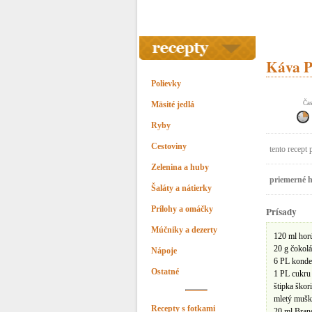
Káva 
Polievky
Mäsité jedlá
Čas
Ryby
Cestoviny
tento recept 
Zelenina a huby
priemerné h
Šaláty a nátierky
Prílohy a omáčky
Prísady
Múčniky a dezerty
120 ml hor
20 g čokol
Nápoje
6 PL konde
Ostatné
1 PL cukru
štipka škor
mletý mušk
Recepty s fotkami
20 ml Bran