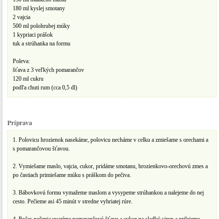
180 ml kyslej smotany
2 vajcia
500 ml polohrubej múky
1 kypriaci prášok
tuk a strúhanka na formu
Poleva:
šťava z 3 veľkých pomarančov
120 ml cukru
podľa chuti rum (cca 0,5 dl)
Príprava
1. Polovicu hrozienok nasekáme, polovicu necháme v celku a zmiešame s orechami a
s pomarančovou šťavou.
2. Vymiešame maslo, vajcia, cukor, pridáme smotanu, hrozienkovo-orechovú zmes a
po častiach primiešame múku s práškom do pečiva.
3. Bábovkovú formu vymažeme maslom a vysypeme strúhankou a nalejeme do nej
cesto. Pečieme asi 45 minút v stredne vyhriatej rúre.