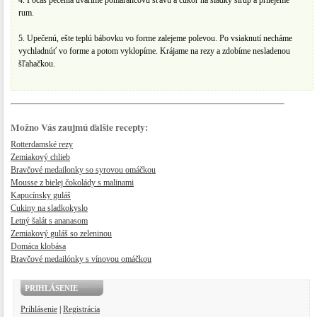
4. Počas pečenia uvaríme pomarančovú šťavu a cukor na sladký sirup a prilejeme
rum.
5. Upečenú, ešte teplú bábovku vo forme zalejeme polevou. Po vsiaknutí necháme
vychladnúť vo forme a potom vyklopíme. Krájame na rezy a zdobíme nesladenou
šľahačkou.
Možno Vás zaujmú ďalšie recepty:
Rotterdamské rezy
Zemiakový chlieb
Bravčové medailonky so syrovou omáčkou
Mousse z bielej čokolády s malinami
Kapucínsky guláš
Cukiny na sladkokyslo
Letný šalát s ananasom
Zemiakový guláš so zeleninou
Domáca klobása
Bravčové medailónky s vínovou omáčkou
PRIHLÁSENIE
Prihlásenie
|
Registrácia