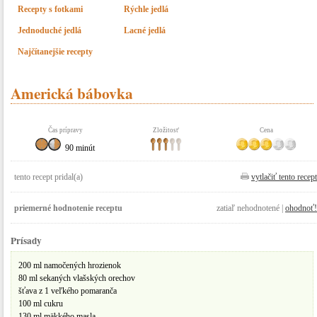
Recepty s fotkami
Rýchle jedlá
Jednoduché jedlá
Lacné jedlá
Najčítanejšie recepty
Americká bábovka
Čas prípravy
Zložitosť
Cena
90 minút
tento recept pridal(a)
vytlačiť tento recept
priemerné hodnotenie receptu
zatiaľ nehodnotené |
ohodnoť!
Prísady
200 ml namočených hrozienok
80 ml sekaných vlašských orechov
šťava z 1 veľkého pomaranča
100 ml cukru
130 ml mäkkého masla