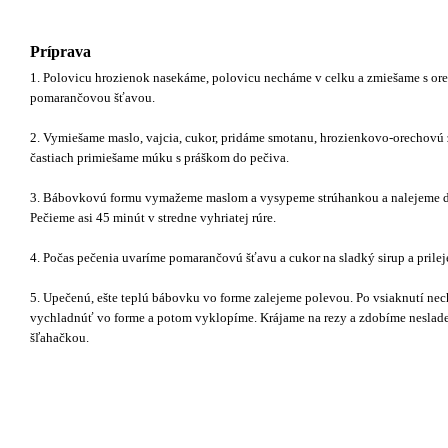
Príprava
1. Polovicu hrozienok nasekáme, polovicu necháme v celku a zmiešame s ore
pomarančovou šťavou.
2. Vymiešame maslo, vajcia, cukor, pridáme smotanu, hrozienkovo-orechovú
častiach primiešame múku s práškom do pečiva.
3. Bábovkovú formu vymažeme maslom a vysypeme strúhankou a nalejeme do
Pečieme asi 45 minút v stredne vyhriatej rúre.
4. Počas pečenia uvaríme pomarančovú šťavu a cukor na sladký sirup a prile
5. Upečenú, ešte teplú bábovku vo forme zalejeme polevou. Po vsiaknutí ne
vychladnúť vo forme a potom vyklopíme. Krájame na rezy a zdobíme neslad
šľahačkou.