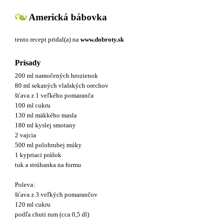
Americká bábovka
tento recept pridal(a)
na
www.dobroty.sk
Prísady
200 ml namočených hrozienok
80 ml sekaných vlašských orechov
šťava z 1 veľkého pomaranča
100 ml cukru
130 ml mäkkého masla
180 ml kyslej smotany
2 vajcia
500 ml polohrubej múky
1 kypriaci prášok
tuk a strúhanka na formu
Poleva:
šťava z 3 veľkých pomarančov
120 ml cukru
podľa chuti rum (cca 0,5 dl)