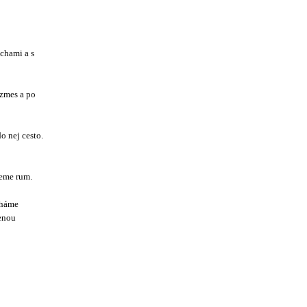
chami a s
 zmes a po
 nej cesto.
jeme rum.
cháme
enou