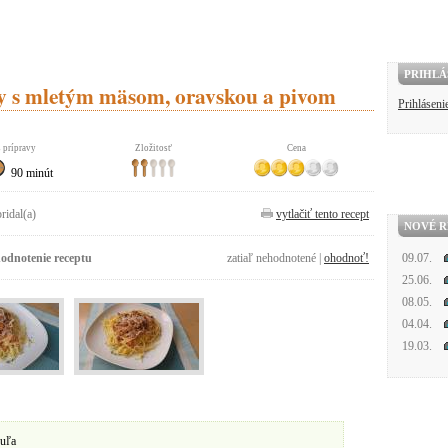
PRIHLÁ
y s mletým mäsom, oravskou a pivom
Prihláseni
 prípravy
Zložitosť
Cena
90 minút
pridal(a)
vytlačiť tento recept
NOVÉ R
odnotenie receptu
zatiaľ nehodnotené |
ohodnoť!
09.07.
25.06.
08.05.
04.04.
19.03.
buľa