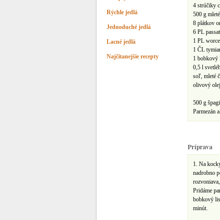
4 strúčiky 
Rýchle jedlá
500 g mleté
8 plátkov o
Jednoduché jedlá
6 PL passat
1 PL worce
Lacné jedlá
1 ČL tymian
Najčítanejšie recepty
1 bobkový l
0,5 l svetlé
soľ, mleté 
olivový ole
500 g špagi
Parmezán a
Príprava
1. Na kocky
nadrobno po
rozvoniava
Pridáme par
bobkový lis
minút.