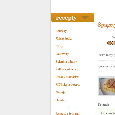
Špaget
Polievky
Mäsité jedlá
Čas
Ryby
Cestoviny
tento recept 
Zelenina a huby
priemerné h
Šaláty a nátierky
Prílohy a omáčky
Múčniky a dezerty
Nápoje
Ostatné
Prísady
1 väčšia ci
Recepty s fotkami