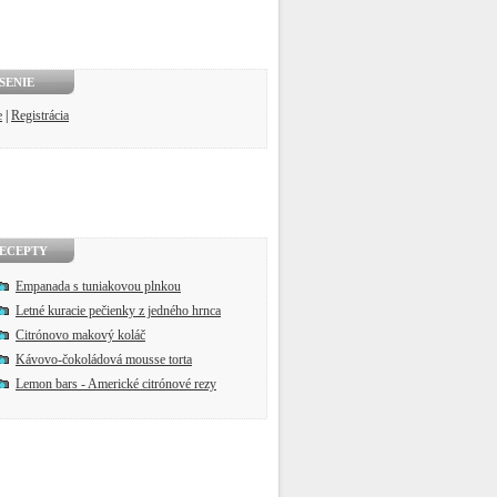
SENIE
e
|
Registrácia
ECEPTY
Empanada s tuniakovou plnkou
Letné kuracie pečienky z jedného hrnca
Citrónovo makový koláč
Kávovo-čokoládová mousse torta
Lemon bars - Americké citrónové rezy