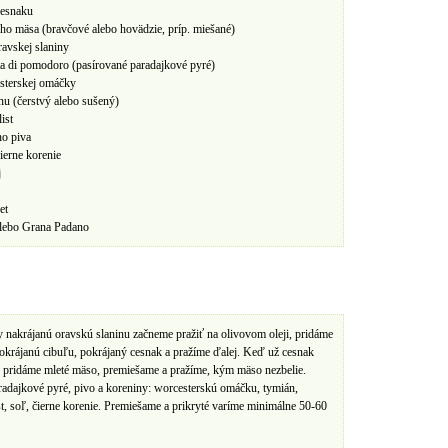
cesnaku
ho mäsa (bravčové alebo hovädzie, príp. miešané)
ravskej slaniny
a di pomodoro (pasírované paradajkové pyré)
sterskej omáčky
u (čerstvý alebo sušený)
ist
ho piva
čierne korenie
j
et
lebo Grana Padano
 nakrájanú oravskú slaninu začneme pražiť na olivovom oleji, pridáme
krájanú cibuľu, pokrájaný cesnak a pražíme ďalej. Keď už cesnak
, pridáme mleté mäso, premiešame a pražíme, kým mäso nezbelie.
adajkové pyré, pivo a koreniny: worcesterskú omáčku, tymián,
t, soľ, čierne korenie. Premiešame a prikryté varíme minimálne 50-60