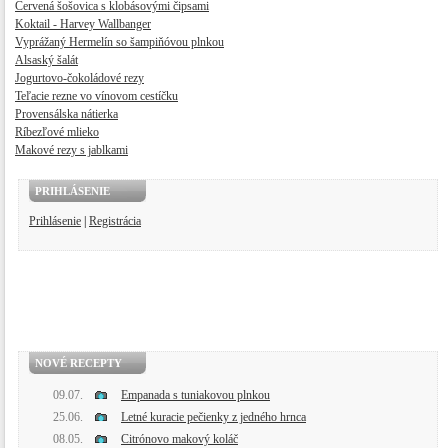
Červená šošovica s klobásovými čipsami
Koktail - Harvey Wallbanger
Vyprážaný Hermelín so šampiňóvou plnkou
Alsaský šalát
Jogurtovo-čokoládové rezy
Teľacie rezne vo vínovom cestíčku
Provensálska nátierka
Ríbezľové mlieko
Makové rezy s jablkami
PRIHLÁSENIE
Prihlásenie
|
Registrácia
NOVÉ RECEPTY
09.07.
Empanada s tuniakovou plnkou
25.06.
Letné kuracie pečienky z jedného hrnca
08.05.
Citrónovo makový koláč