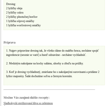
Dresing:
2 lyžičky oleja
2 lyžičky cukru
2 lyžičky plnotučnej horčice
1 lyžička sójovej omáčky
1 lyžička worčestrovej omáčky
Príprava
1. Najprv pripravíme dresing tak, že všetko dáme do malého hrnca, necháme spojiť
ingrediencie (nesmie se variť) a hneď odstavíme - necháme vychladnúť.
2. Medzitým nakrájame na kocky salámu, uhorky a cibuľu na prúžky.
3. Keď je dresing vychladnutý, zmiešame ho s nakrájanými surovinami a pridáme 2
lyžice majonézy. Šalát dochutíme soľou a čiernym korením.
Možno Vás zaujmú ďalšie recepty:
Sladkokyslá sterilizovaná hliva so zeleninou