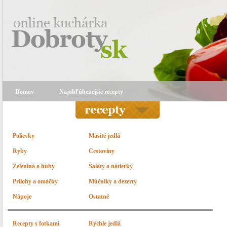
Domov
Najobľúbenejšie recepty
Polievky
Mäsité jedlá
Ryby
Cestoviny
Zelenina a huby
Šaláty a nátierky
Prílohy a omáčky
Múčniky a dezerty
Nápoje
Ostatné
Recepty s fotkami
Rýchle jedlá