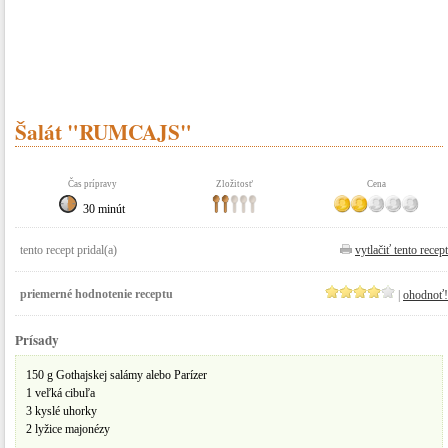
Šalát "RUMCAJS"
Čas prípravy
Zložitosť
Cena
30 minút
tento recept pridal(a)
vytlačiť tento recept
priemerné hodnotenie receptu
|
ohodnoť!
Prísady
150 g Gothajskej salámy alebo Parízer
1 veľká cibuľa
3 kyslé uhorky
2 lyžice majonézy